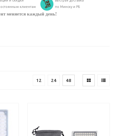
кции и скидки
Быстрая доставка
постоянным клиентам
по Минску и РБ
ент меняется каждый день!
12
24
48