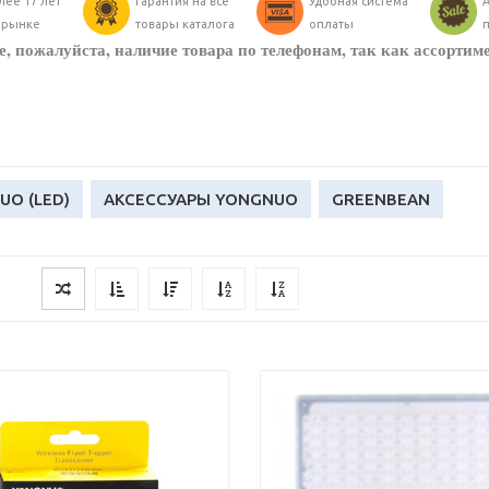
лее 17 лет
Гарантия на все
Удобная система
А
 рынке
товары каталога
оплаты
, пожалуйста, наличие товара по телефонам, так как ассортим
O (LED)
АКСЕССУАРЫ YONGNUO
GREENBEAN