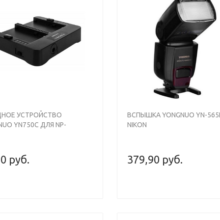
ДНОЕ УСТРОЙСТВО
ВСПЫШКА YONGNUO YN-565EX
UO YN750C ДЛЯ NP-
NIKON
NP-F970
0 руб.
379,90 руб.