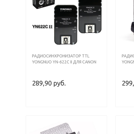
РАДИОСИНХРОНИЗАТОР TTL
РАДИ
YONGNUO YN-622C II ДЛЯ CANON
YONGN
289,90 руб.
299