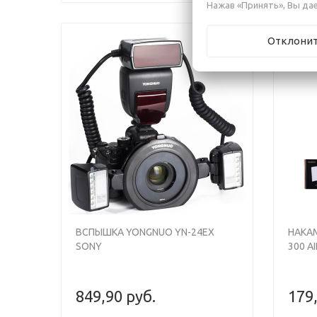
Нажав «Принять», Вы дае
Отклони
Previous
Next
ВСПЫШКА YONGNUO YN-24EX
НАКА
SONY
300 AI
849,90 руб.
179