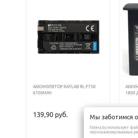
АККУМУЛЯТОР RAYLAB RL-F750
АККУ
6700МАЧ
1800 
139,90 руб.
79,9
Мы заботимся 
fotera.by использует фа
персонализированных р