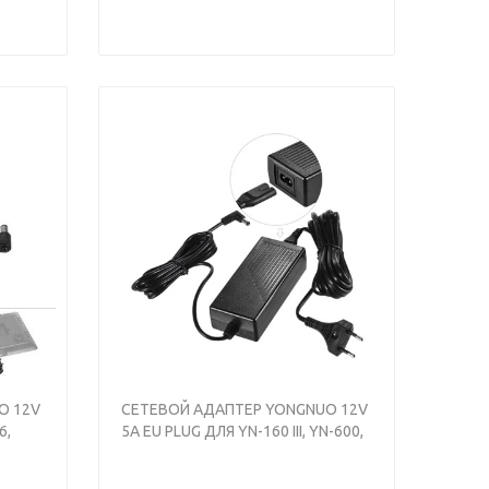
O 12V
СЕТЕВОЙ АДАПТЕР YONGNUO 12V
6,
5A EU PLUG ДЛЯ YN-160 III, YN-600,
YN360
YN-300 III