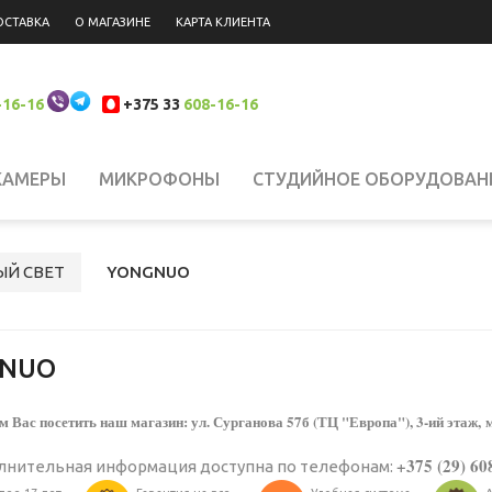
ОСТАВКА
О МАГАЗИНЕ
КАРТА КЛИЕНТА
-16-16
+375 33
608-16-16
КАМЕРЫ
МИКРОФОНЫ
СТУДИЙНОЕ ОБОРУДОВАН
 НАКАМЕРНЫЙ СВЕТ
СИСТЕМЫ СТАБИЛИЗАЦИИ
Н
ЫЙ СВЕТ
YONGNUO
ЮКЗАКИ
ШТАТИВЫ, КРЕПЛЕНИЯ, СТОЙКИ
БИНОКЛ
NUO
ЛАНШЕТЫ
СВЕТОФИЛЬТРЫ
АККУМУЛЯТОРЫ
АК
 Вас посетить наш магазин: ул. Сурганова 57б (ТЦ "Европа"), 3-ий этаж, 
+375 (29) 60
лнительная информация доступна по телефонам:
РОДАЖА