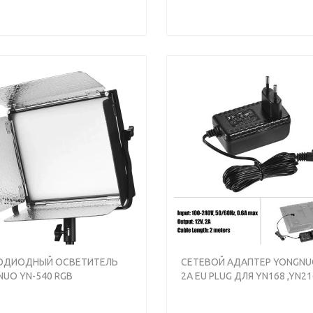
s
Next
ОДИОДНЫЙ ОСВЕТИТЕЛЬ
СЕТЕВОЙ АДАПТЕР YONGNU
UO YN-540 RGB
2A EU PLUG ДЛЯ YN168 ,YN21
YN1410, YN300AIR ,YN160III ,