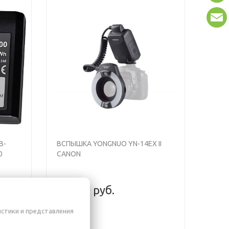
B-
ВСПЫШКА YONGNUO YN-14EX II
0
CANON
579,90 руб.
истики и представления