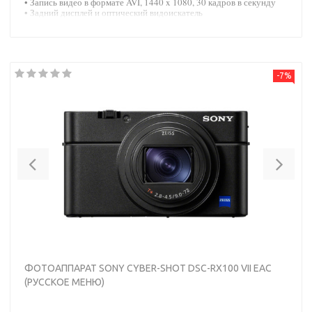
• Запись видео в формате AVI, 1440 x 1080, 30 кадров в секунду
• Задний дисплей и оптический видоискатель
• Слот для карты microSD и перезаряжаемая батарея
-7%
Previous
Nex
ФОТОАППАРАТ SONY CYBER-SHOT DSC-RX100 VII EAC
(РУССКОЕ МЕНЮ)