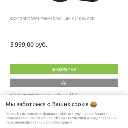
ФОТОАППАРАТ PANASONIC LUMIX L10 BLACK
5 999,00 руб.
В КОРЗИНУ
Power OIS
• Стабилизации изображения
Матрица 4/3" BSI CMOS, 20,4 Мп (эффективных), с
•
Мы заботимся о Ваших
cookie
Dynamic Range Boost
Объектив LEICA DC VARIO-SUMMILUX 24–75 мм
•
fotera.by использует файлы cookie для улучшения Вашего
Серийная съёмка до 30 к/с (электронный затвор), до 11
•
пользовательского опыта, сбора статистики и представления
к/с (механический)
персонализированных рекомендаций.