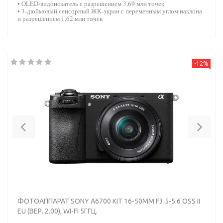
• OLED-видоискатель с разрешением 3,69 млн точек
• 3-дюймовый сенсорный ЖК-экран с переменным углом наклона
и разрешением 1,62 млн точек
-12%
Previous
Nex
ФОТОАППАРАТ SONY A6700 KIT 16-50MM F3.5-5.6 OSS II
EU (ВЕР. 2.00), WI-FI 5ГГЦ.