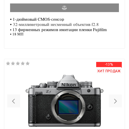
•
1-дюймовый CMOS-сенсор
•
32-миллиметровый
несменный
объектив f2.8
13 фирменных режимов имитации пленки Fujifilm
•
• 18 МП
-13%
ХИТ ПРОДАЖ
Previous
Nex