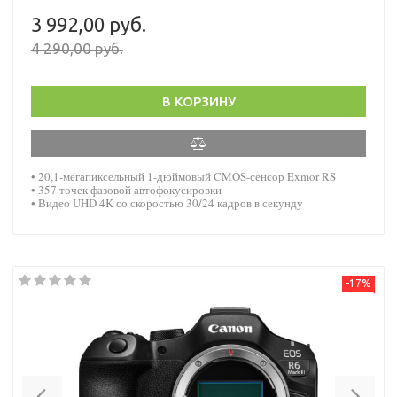
3 992,00 руб.
4 290,00 руб.
В КОРЗИНУ
• 20,1-мегапиксельный 1-дюймовый CMOS-сенсор Exmor RS
• 357 точек фазовой автофокусировки
• Видео UHD 4K со скоростью 30/24 кадров в секунду
-17%
Previous
Nex