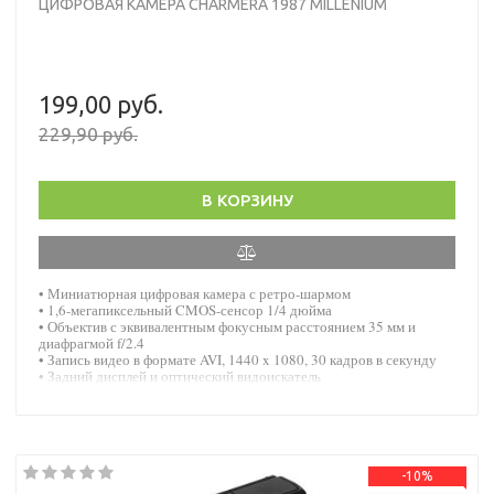
ЦИФРОВАЯ КАМЕРА CHARMERA 1987 MILLENIUM
199,00 руб.
229,90 руб.
В КОРЗИНУ
• Миниатюрная цифровая камера с ретро-шармом
• 1,6-мегапиксельный CMOS-сенсор 1/4 дюйма
• Объектив с эквивалентным фокусным расстоянием 35 мм и
диафрагмой f/2.4
• Запись видео в формате AVI, 1440 x 1080, 30 кадров в секунду
• Задний дисплей и оптический видоискатель
• Слот для карты microSD и перезаряжаемая батарея
-10%