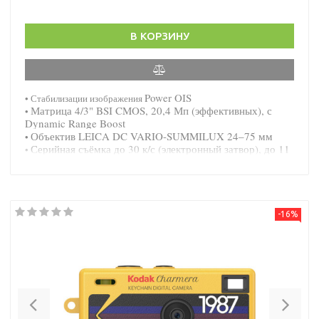
В КОРЗИНУ
Power OIS
• Стабилизации изображения
Матрица 4/3" BSI CMOS, 20,4 Мп (эффективных), с
•
Dynamic Range Boost
Объектив LEICA DC VARIO-SUMMILUX 24–75 мм
•
Серийная съёмка до 30 к/с (электронный затвор), до 11
•
к/с (механический)
-16%
Previous
Nex