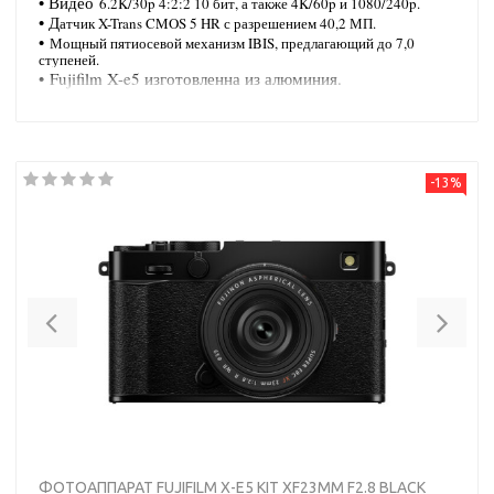
• Видео
6.2K/30p 4:2:2 10 бит, а также 4K/60p и 1080/240p.
• Д
атчик X-Trans CMOS 5 HR с разрешением 40,2 МП.
•
Мощный пятиосевой механизм IBIS, предлагающий до 7,0
ступеней.
•
Fujifilm X-e5 изготовленна из алюминия.
-13%
Previous
Nex
ФОТОАППАРАТ FUJIFILM X-E5 KIT XF23MM F2.8 BLACK