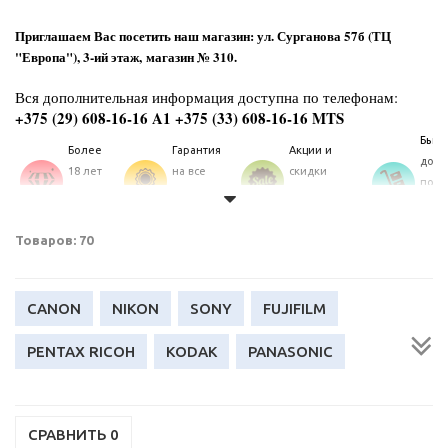
Приглашаем Вас посетить наш магазин: ул. Сурганова 57б (ТЦ
"Европа"), 3-ий этаж, магазин № 310.
Вся дополнительная информация доступна по телефонам:
+375 (29) 608-16-16 A1 +375 (33) 608-16-16 MTS
Быст
Более
Гарантия
Акции и
дост
18 лет
на все
скидки
по
на
товары
постоянным
Минс
рынке
каталога
клиентам
и РБ
Уточняйте пожалуйста, наличие товара по телефонам и
Товаров: 70
резервируйте технику перед выездом в магазин!
CANON
NIKON
SONY
FUJIFILM
PENTAX RICOH
KODAK
PANASONIC
HASSELBLAD
СРАВНИТЬ
0
LEICA
OLYMPUS