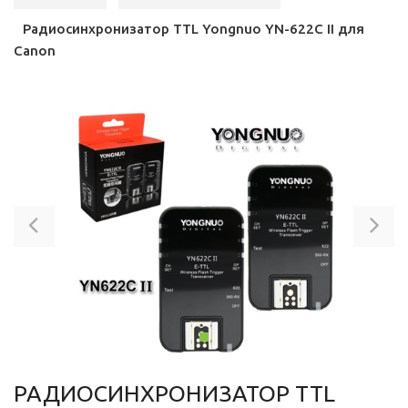
Радиосинхронизатор TTL Yongnuo YN-622C II для
Canon
Previous
Ne
РАДИОСИНХРОНИЗАТОР TTL