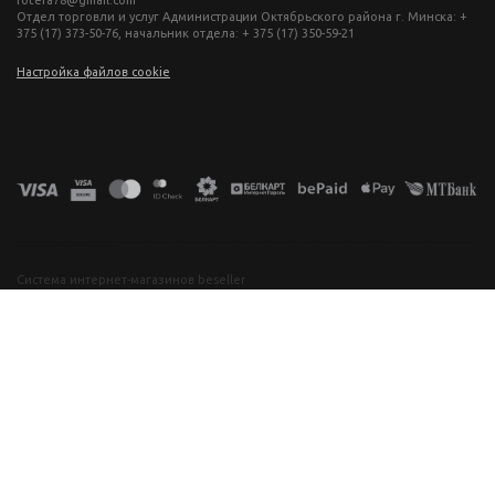
Отдел торговли и услуг Администрации Октябрьского района г. Минска: +
375 (17) 373-50-76, начальник отдела: + 375 (17) 350-59-21
Настройка файлов cookie
фототехника купить в минске, фотоаппарат цена, фотокамера для съемки, видеокамера для блогера, купить фотоаппарат в беларуси, фотомагазин минск, фототехника купить в минске, фотоаппарат цена, фотокамера для съемки, видеокамера для блогера, купить фотоаппарат в беларуси, фотомагазин минск, фототехника купить в минске, фотоаппарат цена, фотокамера для съемки, видеокамера для блогера, купить фотоаппарат в беларуси, фотомагазин минск, фототехника купить в минске, фотоаппарат
цена, фотокамера для съемки, видеокамера для блогера, купить фотоаппарат в беларуси, фотомагазин минск
Система интернет-магазинов beseller
ЗАКАЗАТЬ ЗВОНОК
Контактный телефон
Ваше имя
Комментарий
Я согласен с условиями