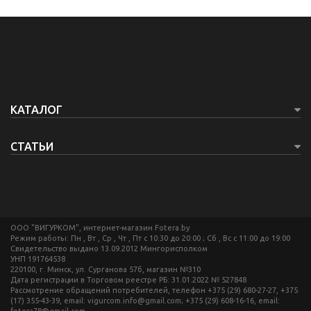
КАТАЛОГ
СТАТЬИ
ООО "ВИГУРКОМ", интернет-магазин Fotera.by
Режим работы: Пн , Вт , Ср , Чт , Пт c 10:30 до 20:00 ; Сб , Вс c 11:00 до 19:00
Свидетельство выдано 13.09.2012 Мингорисполком
УНП 191764538
220100, г. Минск, ул. Сурганова 57б, магазин №310
Дата регистрации в Торговом реестре РБ: 31.01.2022 № 527848
Рассмотрение обращений потребителей, телефон +375 (29) 680-27-27, +375
(17) 355-43-39, email: vigurcom.info@gmail.com; +375 (29) 608-16-16, email:
fotera78@gmail.com