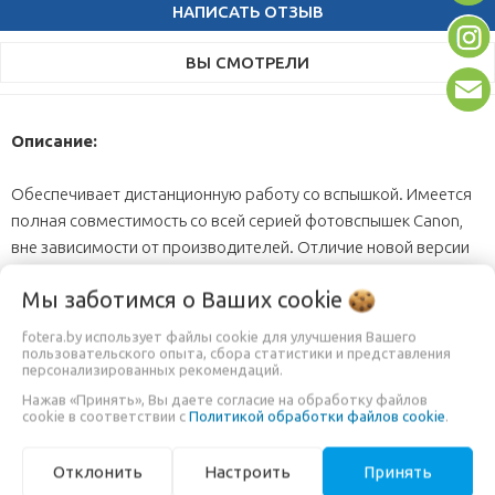
НАПИСАТЬ ОТЗЫВ
ВЫ СМОТРЕЛИ
Описание:
Обеспечивает дистанционную работу со вспышкой. Имеется
полная совместимость со всей серией фотовспышек Canon,
вне зависимости от производителей. Отличие новой версии
YN-622C II в том, что радиосинхронизатор может работать с
Мы заботимся о Ваших
cookie
системой Yongnuo YN560-TX в ручном режиме, используя пуль
ДУ. Также здесь установлен новый зажимной механизм,
fotera.by использует файлы cookie для улучшения Вашего
сопоставимый по качеству с зажимами на фотовспышках
пользовательского опыта, сбора статистики и представления
персонализированных рекомендаций.
Canon.
Нажав «Принять», Вы даете согласие на обработку файлов
В комплекте идет два трансивера для камеры и вспышки.
cookie в соответствии с
Политикой обработки файлов cookie
.
Дистанционная работа Yongnuo YN-622C II может
производиться с экрана камеры. Для более удобной работы в
Отклонить
Настроить
Принять
темное время суток имеется подсветка автофокуса.