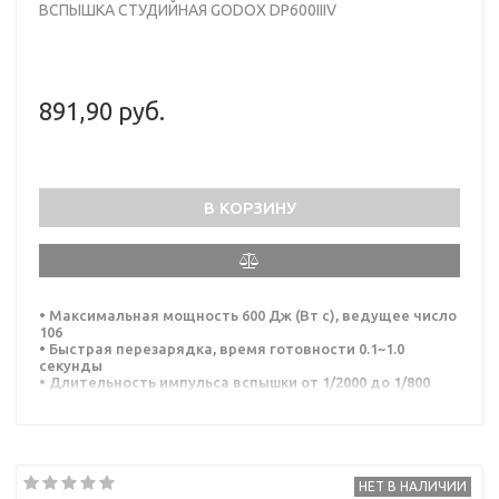
ВСПЫШКА СТУДИЙНАЯ GODOX DP600IIIV
891,90 руб.
В КОРЗИНУ
• Максимальная мощность 600 Дж (Вт с), ведущее число
106
• Быстрая перезарядка, время готовности 0.1~1.0
секунды
• Длительность импульса вспышки от 1/2000 до 1/800
сек.
• LED-лампа пилотного света 30 Вт с регулируемой
яркостью
• Диапазон регулировки мощности от 1/64 до 1/1
• Цветовая температура вспышки 5800K±200K
• Система беспроводного управления Godox X (2.4ГГц)
НЕТ В НАЛИЧИИ
• Оптическая синхронизация в режимах S1/S2