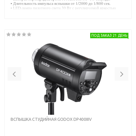
• Длительность импульса вспышки от 1/2000 до 1/800 сек.
• LED-лампа пилотного света 30 Вт с регулируемой яркостью
• Система беспроводного управления Godox X (2.4ГГц)
• Оптическая синхронизация в режимах S1/S2
ПОД ЗАКАЗ 21 ДЕНЬ
Previous
Nex
ВСПЫШКА СТУДИЙНАЯ GODOX DP400IIIV