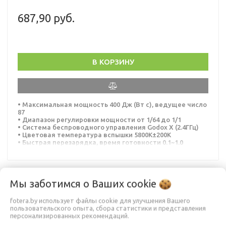
687,90 руб.
В КОРЗИНУ
• Максимальная мощность 400 Дж (Вт с), ведущее число
87
• Диапазон регулировки мощности от 1/64 до 1/1
• Система беспроводного управления Godox X (2.4ГГц)
• Цветовая температура вспышки 5800K±200K
• Быстрая перезарядка, время готовности 0.1~1.0
секунды
• Длительность импульса вспышки от 1/2000 до 1/800
сек.
• LED-лампа пилотного света 30 Вт с регулируемой
яркостью
Мы заботимся о Ваших
cookie
• Оптическая синхронизация в режимах S1/S2
НЕТ В НАЛИЧИИ
fotera.by использует файлы cookie для улучшения Вашего
пользовательского опыта, сбора статистики и представления
персонализированных рекомендаций.