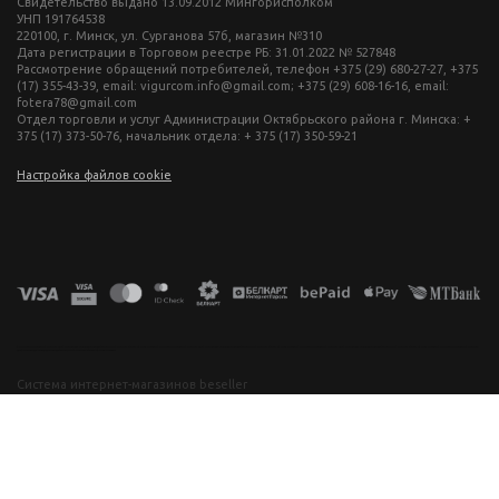
Свидетельство выдано 13.09.2012 Мингорисполком
УНП 191764538
220100, г. Минск, ул. Сурганова 57б, магазин №310
Дата регистрации в Торговом реестре РБ: 31.01.2022 № 527848
Рассмотрение обращений потребителей, телефон +375 (29) 680-27-27, +375
(17) 355-43-39, email: vigurcom.info@gmail.com; +375 (29) 608-16-16, email:
fotera78@gmail.com
Отдел торговли и услуг Администрации Октябрьского района г. Минска: +
375 (17) 373-50-76, начальник отдела: + 375 (17) 350-59-21
Настройка файлов cookie
фототехника купить в минске, фотоаппарат цена, фотокамера для съемки, видеокамера для блогера, купить фотоаппарат в беларуси, фотомагазин минск, фототехника купить в минске, фотоаппарат цена, фотокамера для съемки, видеокамера для блогера, купить фотоаппарат в беларуси, фотомагазин минск, фототехника купить в минске, фотоаппарат цена, фотокамера для съемки, видеокамера для блогера, купить фотоаппарат в беларуси, фотомагазин минск, фототехника купить в минске, фотоаппарат
цена, фотокамера для съемки, видеокамера для блогера, купить фотоаппарат в беларуси, фотомагазин минск
Система интернет-магазинов beseller
ЗАКАЗАТЬ ЗВОНОК
Контактный телефон