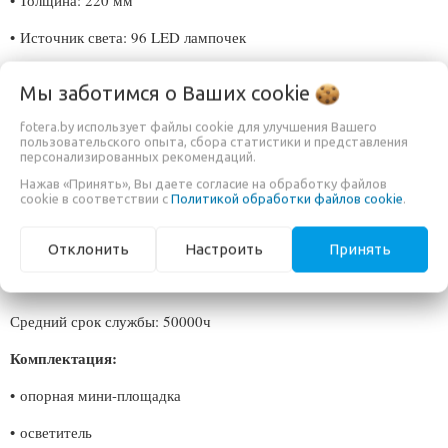
• Толщина: 220 мм
•
Источник света: 96 LED лампочек
•
Цветовая температура: 3200-5500K
Мы заботимся о Ваших
cookie
•
Выходная мощность: 18W Люмен: 2000LM
fotera.by использует файлы cookie для улучшения Вашего
пользовательского опыта, сбора статистики и представления
•
Угол освещения: 110 °
персонализированных рекомендаций.
•
Индекс цветопередачи: более 95
Нажав «Принять», Вы даете согласие на обработку файлов
cookie в соответствии с
Политикой обработки файлов cookie
.
•
Вес: 500 г
Отклонить
Настроить
Принять
Питание: NP-F литиевая батарея / внешний 8V, 5А постоянного
тока
Средний срок службы: 50000ч
Комплектация:
•
опорная мини-площадка
•
осветитель