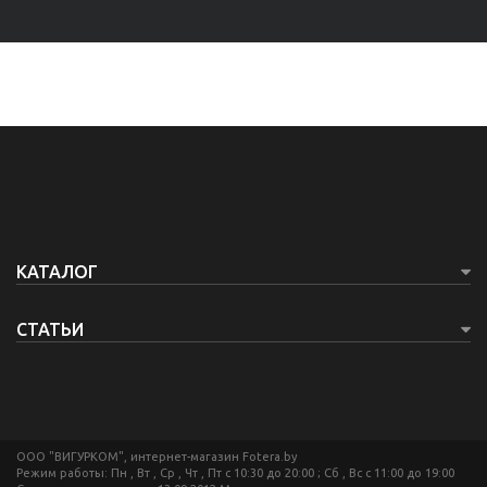
КАТАЛОГ
СТАТЬИ
ООО "ВИГУРКОМ", интернет-магазин Fotera.by
Режим работы: Пн , Вт , Ср , Чт , Пт c 10:30 до 20:00 ; Сб , Вс c 11:00 до 19:00