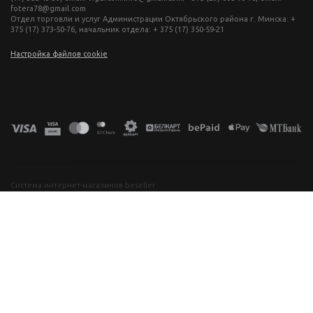
fotera78@gmail.com
Отдел торговли и услуг Администрации Октябрьского района г. Минска: +
375 (17) 373-50-76, начальник отдела: + 375 (17) 350-59-21
Настройка файлов cookie
фототехника купить в минске, фотоаппарат цена, фотокамера для съемки, видеокамера для блогера, купить фотоаппарат в беларуси, фотомагазин минск, фототехника купить в минске, фотоаппарат цена, фотокамера для съемки, видеокамера для блогера, купить фотоаппарат в беларуси, фотомагазин минск, фототехника купить в минске, фотоаппарат цена, фотокамера для съемки, видеокамера для блогера, купить фотоаппарат в беларуси, фотомагазин минск, фототехника купить в минске, фотоаппарат
цена, фотокамера для съемки, видеокамера для блогера, купить фотоаппарат в беларуси, фотомагазин минск
Система интернет-магазинов beseller
ЗАКАЗАТЬ ЗВОНОК
Контактный телефон
Ваше имя
Комментарий