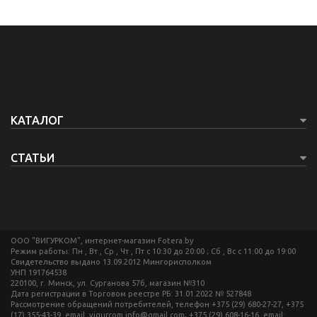
КАТАЛОГ
СТАТЬИ
ООО "ВИГУРКОМ", интернет-магазин Fotera.by
Режим работы: Пн , Вт , Ср , Чт , Пт c 10:30 до 20:00 ; Сб , Вс c 11:00 до 19:00
Свидетельство выдано 13.09.2012 Мингорисполком
УНП 191764538
220100, г. Минск, ул. Сурганова 57б, магазин №310
Дата регистрации в Торговом реестре РБ: 31.01.2022 № 527848
Рассмотрение обращений потребителей, телефон +375 (29) 680-27-27, +375
(17) 355-43-39, email: vigurcom.info@gmail.com; +375 (29) 608-16-16, email: