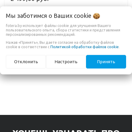
Мы заботимся о Ваших
cookie
В КОРЗИНУ
fotera.by использует файлы cookie для улучшения Вашего
пользовательского опыта, сбора статистики и представления
персонализированных рекомендаций.
Нажав «Принять», Вы даете согласие на обработку файлов
cookie в соответствии с
Политикой обработки файлов cookie
.
Адаптер Canon EF to E-mount от Metabones позволяет
использовать объективы системы Canon EF на камерах с
байонетом Sony E-mount, коэфициент 0,71x.
Отклонить
Настроить
Принять