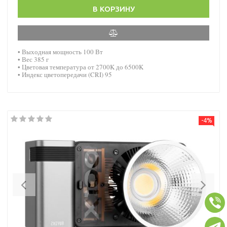
В КОРЗИНУ
• Выходная мощность 100 Вт
• Вес 385 г
• Цветовая температура от 2700K до 6500K
• Индекс цветопередачи (CRI) 95
-4%
Previous
Nex