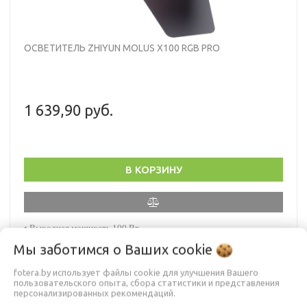
ОСВЕТИТЕЛЬ ZHIYUN MOLUS X100 RGB PRO
1 639,90 руб.
В КОРЗИНУ
• Выходная мощность 100 Вт
• Вес 384 г
• Цветовая температура от 2500K до 10000K
Мы заботимся о Ваших
cookie
• Индекс цветопередачи (CRI) 95
fotera.by использует файлы cookie для улучшения Вашего
пользовательского опыта, сбора статистики и представления
персонализированных рекомендаций.