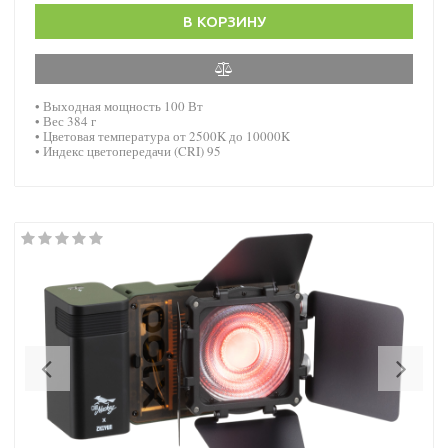
В КОРЗИНУ
• Выходная мощность 100 Вт
• Вес 384 г
• Цветовая температура от 2500K до 10000K
• Индекс цветопередачи (CRI) 95
Previous
Nex