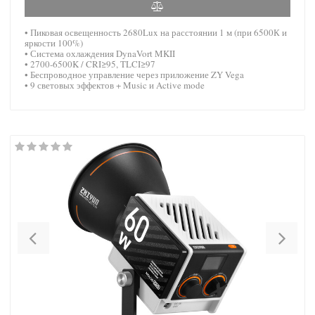
• Пиковая освещенность 2680Lux на расстоянии 1 м (при 6500К и
яркости 100%)
• Система охлаждения DynaVort MKII
• 2700-6500K / CRI≥95, TLCI≥97
• Беспроводное управление через приложение ZY Vega
• 9 световых эффектов + Music и Active mode
Previous
Nex