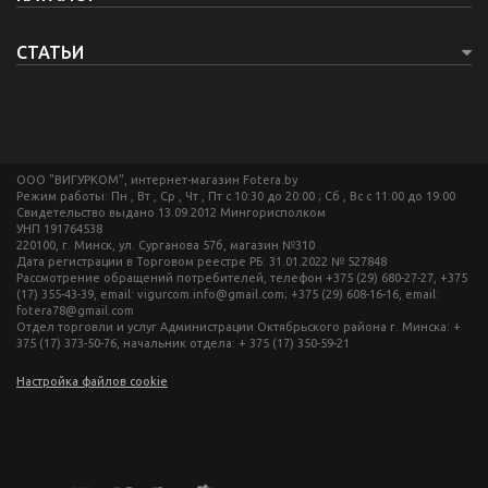
СТАТЬИ
ООО "ВИГУРКОМ", интернет-магазин Fotera.by
Режим работы: Пн , Вт , Ср , Чт , Пт c 10:30 до 20:00 ; Сб , Вс c 11:00 до 19:00
Свидетельство выдано 13.09.2012 Мингорисполком
УНП 191764538
220100, г. Минск, ул. Сурганова 57б, магазин №310
Дата регистрации в Торговом реестре РБ: 31.01.2022 № 527848
Рассмотрение обращений потребителей, телефон +375 (29) 680-27-27, +375
(17) 355-43-39, email: vigurcom.info@gmail.com; +375 (29) 608-16-16, email:
fotera78@gmail.com
Отдел торговли и услуг Администрации Октябрьского района г. Минска: +
375 (17) 373-50-76, начальник отдела: + 375 (17) 350-59-21
Настройка файлов cookie