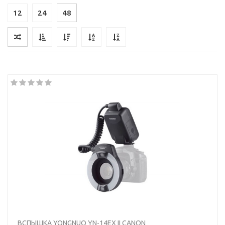
12
24
48
ВСПЫШКА YONGNUO YN-14EX II CANON