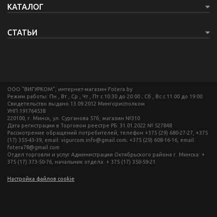
КАТАЛОГ
СТАТЬИ
ООО "ВИГУРКОМ", интернет-магазин Fotera.by
Режим работы: Пн , Вт , Ср , Чт , Пт c 10:30 до 20:00 ; Сб , Вс c 11:00 до 19:00
Свидетельство выдано 13.09.2012 Мингорисполком
УНП 191764538
220100, г. Минск, ул. Сурганова 57б, магазин №310
Дата регистрации в Торговом реестре РБ: 31.01.2022 № 527848
Рассмотрение обращений потребителей, телефон +375 (29) 680-27-27, +375
(17) 355-43-39, email: vigurcom.info@gmail.com; +375 (29) 608-16-16, email:
fotera78@gmail.com
Отдел торговли и услуг Администрации Октябрьского района г. Минска: +
375 (17) 373-50-76, начальник отдела: + 375 (17) 350-59-21
Настройка файлов cookie