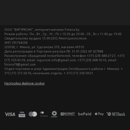
ООО "ВИГУРКОМ", интернет-магазин Fotera.by
Режим работы: Пн , Вт , Ср , Чт , Пт c 10:30 до 20:00 ; Сб , Вс c 11:00 до 19:00
Свидетельство выдано 13.09.2012 Мингорисполком
УНП 191764538
220100, г. Минск, ул. Сурганова 57б, магазин №310
Дата регистрации в Торговом реестре РБ: 31.01.2022 № 527848
Рассмотрение обращений потребителей, телефон +375 (29) 680-27-27, +375
(17) 355-43-39, email: vigurcom.info@gmail.com; +375 (29) 608-16-16, email:
fotera78@gmail.com
Отдел торговли и услуг Администрации Октябрьского района г. Минска: +
375 (17) 373-50-76, начальник отдела: + 375 (17) 350-59-21
Настройка файлов cookie
фототехника купить в минске, фотоаппарат цена, фотокамера для съемки, видеокамера для блогера, купить фотоаппарат в беларуси, фотомагазин минск, фототехника купить в минске, фотоаппарат цена, фотокамера для съемки, видеокамера для блогера, купить фотоаппарат в беларуси, фотомагазин минск, фототехника купить в минске, фотоаппарат цена, фотокамера для съемки, видеокамера для блогера, купить фотоаппарат в беларуси, фотомагазин минск, фототехника купить в минске, фотоаппарат
цена, фотокамера для съемки, видеокамера для блогера, купить фотоаппарат в беларуси, фотомагазин минск