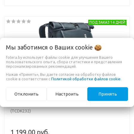
ПОД ЗАКАЗ 14 ДНЕЙ
Мы заботимся о Ваших
cookie
Previous
Nex
fotera.by использует файлы cookie для улучшения Вашего
пользовательского опыта, сбора статистики и представления
персонализированных рекомендаций.
Нажав «Принять», Вы даете согласие на обработку файлов
cookie в соответствии с
Политикой обработки файлов cookie
.
Отклонить
Настроить
Принять
РЮКЗАК THULE COVERT DSLR BACKPACK 32L DARK SLATE
(TCDK232)
1 199,00 руб.