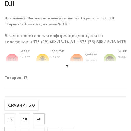
DJI
Приглашаем Вас посетить наш магазин: ул. Сурганова 57б (ТЦ
"Европа"), 3-ий этаж, магазин № 310.
Вся дополнительная информация доступна по
+375 (29) 608-16-16 A1 +375 (33) 608-16-16 MTS
телефонам:
Более
Гарантия
Акции и
Удобная
17 лет
на все
скидки
система
на
товары
постоя
оплаты
рынке
каталога
клиент
Уточняйте, пожалуйста, наличие товара по телефонам, так
Товаров: 17
как ассортимент меняется каждый день!
СРАВНИТЬ
0
12
24
48