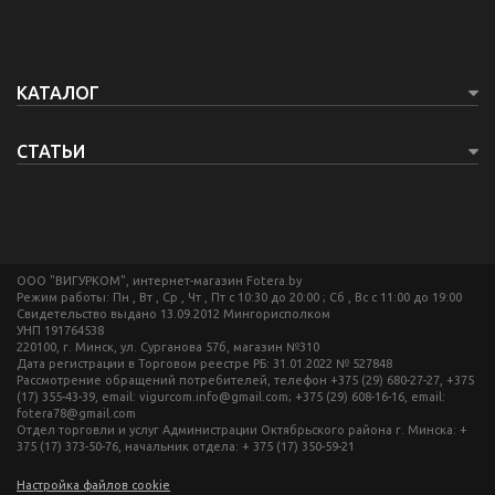
КАТАЛОГ
СТАТЬИ
ООО "ВИГУРКОМ", интернет-магазин Fotera.by
Режим работы: Пн , Вт , Ср , Чт , Пт c 10:30 до 20:00 ; Сб , Вс c 11:00 до 19:00
Свидетельство выдано 13.09.2012 Мингорисполком
УНП 191764538
220100, г. Минск, ул. Сурганова 57б, магазин №310
Дата регистрации в Торговом реестре РБ: 31.01.2022 № 527848
Рассмотрение обращений потребителей, телефон +375 (29) 680-27-27, +375
(17) 355-43-39, email: vigurcom.info@gmail.com; +375 (29) 608-16-16, email:
fotera78@gmail.com
Отдел торговли и услуг Администрации Октябрьского района г. Минска: +
375 (17) 373-50-76, начальник отдела: + 375 (17) 350-59-21
Настройка файлов cookie