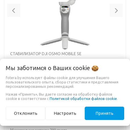
Previous
Nex
СТАБИЛИЗАТОР DJI OSMO MOBILE SE
Мы заботимся о Ваших
cookie
fotera.by использует файлы cookie для улучшения Вашего
289,00 руб.
пользовательского опыта, сбора статистики и представления
персонализированных рекомендаций.
349,00 руб.
Нажав «Принять», Вы даете согласие на обработку файлов
cookie в соответствии с
Политикой обработки файлов cookie
.
В КОРЗИНУ
Отклонить
Настроить
Принять
Максимальная нагрузка 290 грамм