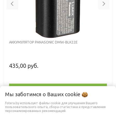
Previous
Nex
АККУМУЛЯТОР PANASONIC DMW-BLK22E
435,00 руб.
В КОРЗИНУ
Мы заботимся о Ваших
cookie
fotera.by использует файлы cookie для улучшения Вашего
пользовательского опыта, сбора статистики и представления
Аккумулятор Panasonic DMW-BLK22E
персонализированных рекомендаций.