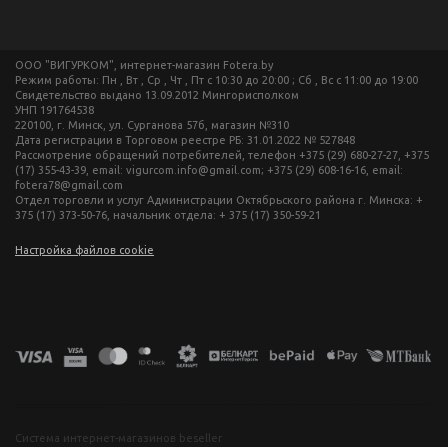
ООО "ВИГУРКОМ", интернет-магазин Fotera.by
Режим работы: Пн , Вт , Ср , Чт , Пт c 10:30 до 20:00 ; Сб , Вс c 11:00 до 19:00
Свидетельство выдано 13.09.2012 Мингорисполком
УНП 191764538
220100, г. Минск, ул. Сурганова 57б, магазин №310
Дата регистрации в Торговом реестре РБ: 31.01.2022 № 527848
Рассмотрение обращений потребителей, телефон +375 (29) 680-27-27, +375
(17) 355-43-39, email: vigurcom.info@gmail.com; +375 (29) 608-16-16, email:
fotera78@gmail.com
Отдел торговли и услуг Администрации Октябрьского района г. Минска: +
375 (17) 373-50-76, начальник отдела: + 375 (17) 350-59-21
Настройка файлов cookie
фототехника купить в минске, фотоаппарат цена, фотокамера для съемки, видеокамера для блогера, купить фотоаппарат в беларуси, фотомагазин минск, фототехника купить в минске, фотоаппарат цена, фотокамера для съемки, видеокамера для блогера, купить фотоаппарат в беларуси, фотомагазин минск, фототехника купить в минске, фотоаппарат цена, фотокамера для съемки, видеокамера для блогера, купить фотоаппарат в беларуси, фотомагазин минск, фототехника купить в минске, фотоаппарат
цена, фотокамера для съемки, видеокамера для блогера, купить фотоаппарат в беларуси, фотомагазин минск
Система интернет-магазинов beseller