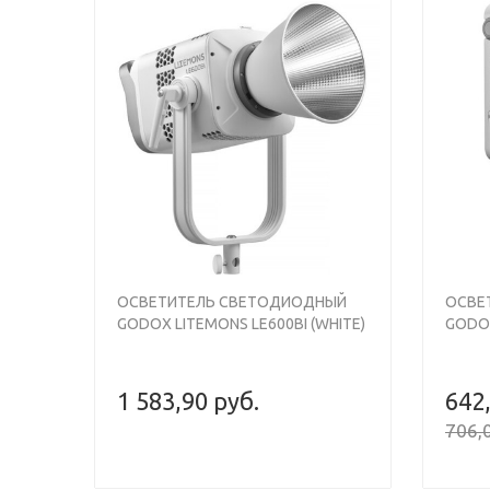
Previous
Next
Previou
ОСВЕТИТЕЛЬ СВЕТОДИОДНЫЙ
ОСВЕ
GODOX LITEMONS LE600BI (WHITE)
GODO
1 583,90 руб.
642
706,0