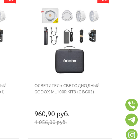
Next
Previous
Next
НЫЙ
ОСВЕТИТЕЛЬ СВЕТОДИОДНЫЙ
01)
GODOX ML100R KIT3 (С BG02)
960,90 руб.
1 056,00 руб.