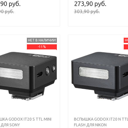
,90 руб.
273,90 руб.
0 руб.
303,90 руб.
НЕТ В НАЛИЧИИ
Н
-11%
s
Next
Previous
КА GODOX IT20 S TTL MINI
ВСПЫШКА GODOX IT20 N TTL
 ДЛЯ SONY
FLASH ДЛЯ NIKON