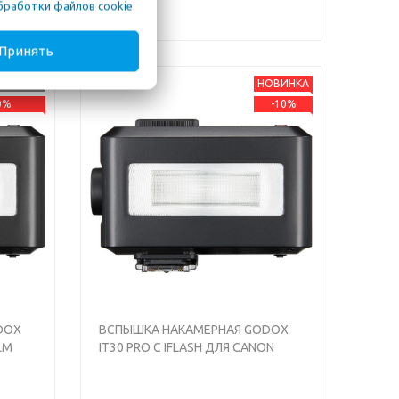
бработки файлов cookie
.
Принять
НАЛИЧИИ
НОВИНКА
0%
-10%
Next
Previous
Next
DOX
ВСПЫШКА НАКАМЕРНАЯ GODOX
ILM
IT30 PRO C IFLASH ДЛЯ CANON