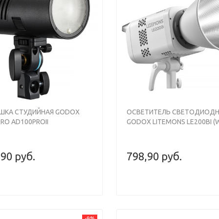
s
Next
Previous
ШКА СТУДИЙНАЯ GODOX
ОСВЕТИТЕЛЬ СВЕТОДИОД
RO AD100PROII
GODOX LITEMONS LE200BI (
,90 руб.
798,90 руб.
-9%