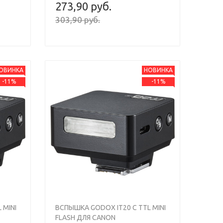
273,90 руб.
303,90 руб.
ОВИНКА
НОВИНКА
-11%
-11%
Next
Previous
Next
 MINI
ВСПЫШКА GODOX IT20 C TTL MINI
FLASH ДЛЯ CANON