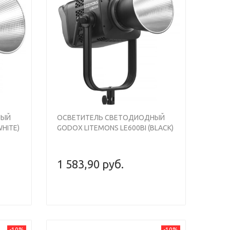
Next
Previous
Next
НЫЙ
ОСВЕТИТЕЛЬ СВЕТОДИОДНЫЙ
WHITE)
GODOX LITEMONS LE600BI (BLACK)
1 583,90 руб.
-10%
-10%