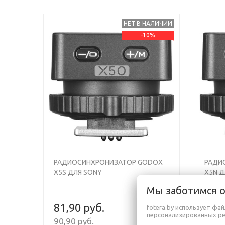
НЕТ В НАЛИЧИИ
-10%
Previous
Next
Previou
РАДИОСИНХРОНИЗАТОР GODOX
РАДИ
X5S ДЛЯ SONY
X5N Д
Мы заботимся 
81,90 руб.
64,9
fotera.by использует фа
персонализированных р
90,90 руб.
71,90