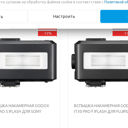
те согласие на обработку файлов cookie в соответствии с
Политикой о
ть
Настроить
НОВИНКА
НЕТ В 
-10%
-1
s
Next
Previous
ШКА НАКАМЕРНАЯ GODOX
ВСПЫШКА НАКАМЕРНАЯ GO
PRO S IFLASH ДЛЯ SONY
IT30 PRO F IFLASH ДЛЯ FUJIF