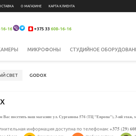
ОСТАВКА
О МАГАЗИНЕ
КАРТА КЛИЕНТА
-16-16
+375 33
608-16-16
КАМЕРЫ
МИКРОФОНЫ
СТУДИЙНОЕ ОБОРУДОВАН
 НАКАМЕРНЫЙ СВЕТ
СИСТЕМЫ СТАБИЛИЗАЦИИ
Н
ЫЙ СВЕТ
GODOX
ЮКЗАКИ
ШТАТИВЫ, КРЕПЛЕНИЯ, СТОЙКИ
БИНОКЛ
X
ЛАНШЕТЫ
СВЕТОФИЛЬТРЫ
АККУМУЛЯТОРЫ
АК
 Вас посетить наш магазин: ул. Сурганова 57б (ТЦ "Европа"), 3-ий этаж, 
+375 (29) 60
лнительная информация доступна по телефонам:
РОДАЖА