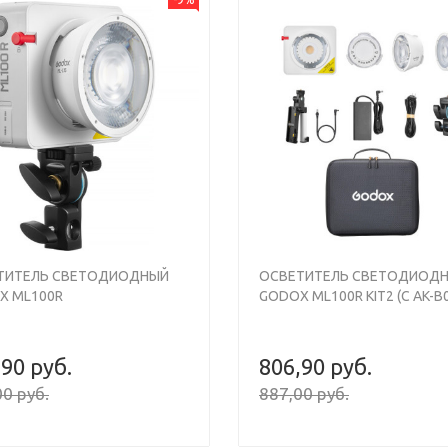
s
Next
Previous
ТИТЕЛЬ СВЕТОДИОДНЫЙ
ОСВЕТИТЕЛЬ СВЕТОДИОД
X ML100R
GODOX ML100R KIT2 (С AK-B
,90 руб.
806,90 руб.
0 руб.
887,00 руб.