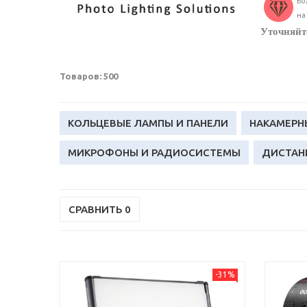
Бо
на
Уточняйте
Товаров: 500
КОЛЬЦЕВЫЕ ЛАМПЫ И ПАНЕЛИ
НАКАМЕРН
МИКРОФОНЫ И РАДИОСИСТЕМЫ
ДИСТАН
НАСАДКИ И АДАПТЕРЫ
ЗОНТЫ И ОТРАЖЕ
СРАВНИТЬ
0
АККУМУЛЯТОРЫ
ДЛЯ СМАРТФОНА
-31%