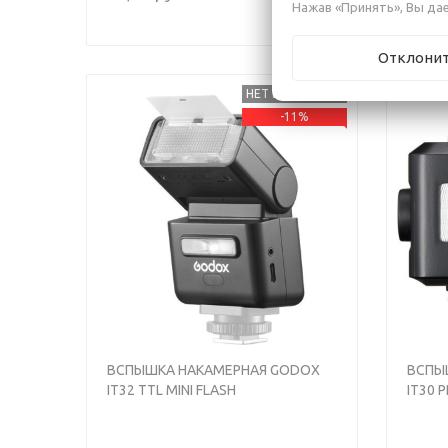
Нажав «Принять», Вы дае
Отклони
НЕТ В НАЛИЧИИ
-11%
Previous
Next
Previou
ВСПЫШКА НАКАМЕРНАЯ GODOX
ВСПЫ
IT32 TTL MINI FLASH
IT30 