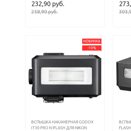
232,90 руб.
273
258,90 руб.
303,9
НОВИНКА
-10%
Previous
Next
Previou
ВСПЫШКА НАКАМЕРНАЯ GODOX
ВСПЫШ
IT30 PRO N IFLASH ДЛЯ NIKON
FLASH