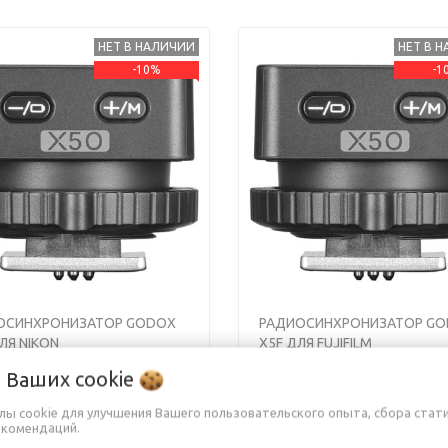
НЕТ В НАЛИЧИИ
НЕТ В 
-10%
-1
s
Next
Previous
ОСИНХРОНИЗАТОР GODOX
РАДИОСИНХРОНИЗАТОР G
ЛЯ NIKON
X5F ДЛЯ FUJIFILM
о Ваших
cookie
0 руб.
64,90 руб.
йлы cookie для улучшения Вашего пользовательского опыта, сбора стат
екомендаций.
 руб.
71,90 руб.