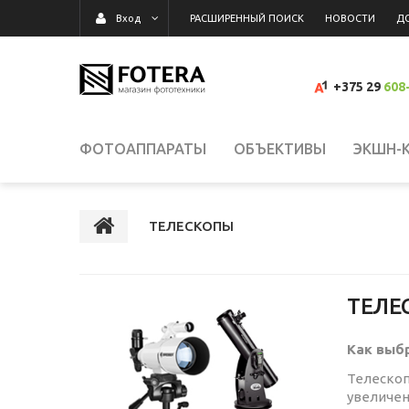
РАСШИРЕННЫЙ ПОИСК
НОВОСТИ
Д
Вход
+375 29
608
ФОТОАППАРАТЫ
ОБЪЕКТИВЫ
ЭКШН-
ВИДЕОКАМЕРЫ
ВСПЫШКИ, ОСВЕТИТЕЛИ,
ТЕЛЕСКОПЫ
КАРТЫ ПАМЯТИ, КАРТРИДЕРЫ
СУМКИ, Р
ТЕЛЕ
ВИДЕОРЕГИСТРАТОРЫ
ГРАФИЧЕСКИЕ П
Как выб
Телескоп
увеличен
СРЕДСТВА ДЛЯ ОЧИСТКИ ОПТИКИ
РАСП