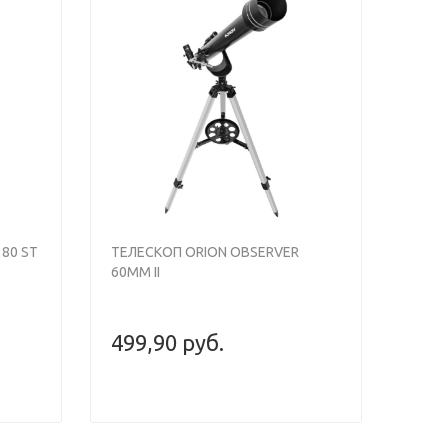
Next
Previous
Next
80 ST
ТЕЛЕСКОП ORION OBSERVER
60MM II
499,90 руб.