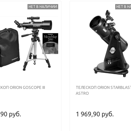
НЕТ В НАЛИЧИИ
НЕТ В 
s
Next
Previous
КОП ORION GOSCOPE III
ТЕЛЕСКОП ORION STARBLAST
ASTRO
,90 руб.
1 969,90 руб.