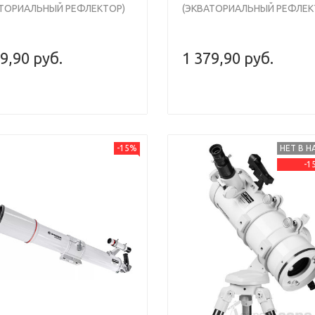
АТОРИАЛЬНЫЙ РЕФЛЕКТОР)
(ЭКВАТОРИАЛЬНЫЙ РЕФЛЕК
9,90 руб.
1 379,90 руб.
-15%
НЕТ В 
-1
s
Next
Previous