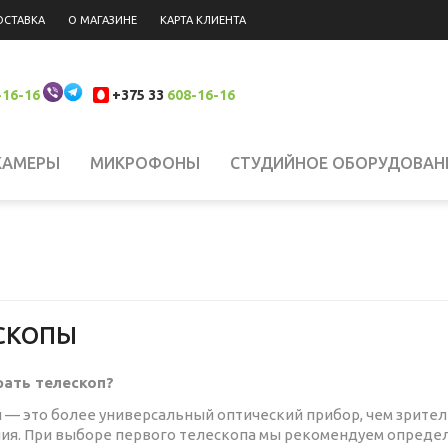
ОСТАВКА
О МАГАЗИНЕ
КАРТА КЛИЕНТА
-16-16
+375 33
608-16-16
КАМЕРЫ
МИКРОФОНЫ
СТУДИЙНОЕ ОБОРУДОВАН
 НАКАМЕРНЫЙ СВЕТ
СИСТЕМЫ СТАБИЛИЗАЦИИ
Н
ЮКЗАКИ
ШТАТИВЫ, КРЕПЛЕНИЯ, СТОЙКИ
БИНОКЛ
СКОПЫ
ЛАНШЕТЫ
СВЕТОФИЛЬТРЫ
АККУМУЛЯТОРЫ
АК
рать телескоп?
 — это более универсальный оптический прибор, чем зритель
ия. При выборе первого телескопа мы рекомендуем определ
РОДАЖА