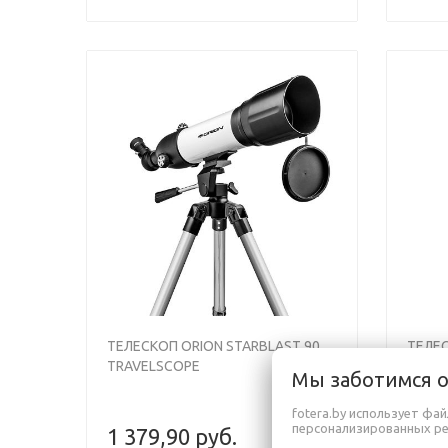
Previous
Next
Previou
ТЕЛЕСКОП ORION STARBLAST 90
ТЕЛЕС
TRAVELSCOPE
102M
Мы заботимся 
fotera.by использует фа
персонализированных р
1 379,90 руб.
1 98