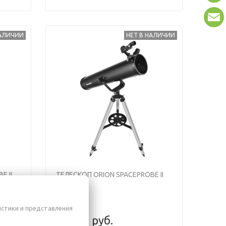
НАЛИЧИИ
НЕТ В НАЛИЧИИ
Next
Previous
Next
E II
ТЕЛЕСКОП ORION SPACEPROBE II
76MM
истики и представления
689,90 руб.