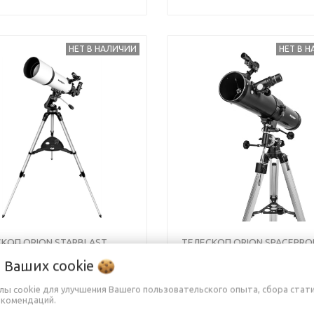
НЕТ В НАЛИЧИИ
НЕТ В 
s
Next
Previous
КОП ORION STARBLAST
ТЕЛЕСКОП ORION SPACEPROB
M
76 EQ
о Ваших
cookie
йлы cookie для улучшения Вашего пользовательского опыта, сбора стат
екомендаций.
9,90 руб.
829,90 руб.