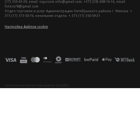
(17) 355-43-39, email: vigurcom.info@gmail.com; +375 (29) 608-16-16, email:
fotera78@gmail.com
Отдел торговли и услуг Администрации Октябрьского района г. Минска: +
375 (17) 373-50-76, начальник отдела: + 375 (17) 350-59-21
Настройка файлов cookie
фототехника купить в минске, фотоаппарат цена, фотокамера для съемки, видеокамера для блогера, купить фотоаппарат в беларуси, фотомагазин минск, фототехника купить в минске, фотоаппарат цена, фотокамера для съемки, видеокамера для блогера, купить фотоаппарат в беларуси, фотомагазин минск, фототехника купить в минске, фотоаппарат цена, фотокамера для съемки, видеокамера для блогера, купить фотоаппарат в беларуси, фотомагазин минск, фототехника купить в минске, фотоаппарат
цена, фотокамера для съемки, видеокамера для блогера, купить фотоаппарат в беларуси, фотомагазин минск
Система интернет-магазинов beseller
ЗАКАЗАТЬ ЗВОНОК
Контактный телефон
Ваше имя
Комментарий