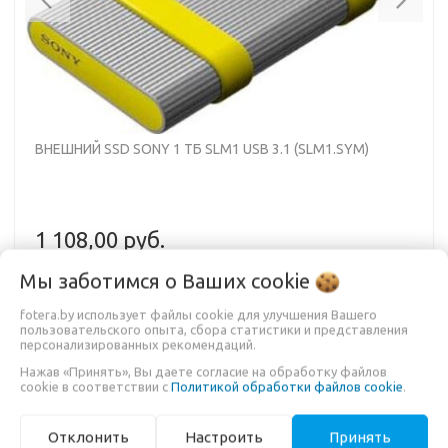
ВНЕШНИЙ SSD SONY 1 ТБ SLM1 USB 3.1 (SLM1.SYM)
1 108,00 руб.
1 386,90 руб.
Мы заботимся о Ваших
cookie
fotera.by использует файлы cookie для улучшения Вашего
В КОРЗИНУ
пользовательского опыта, сбора статистики и представления
персонализированных рекомендаций.
Нажав «Принять», Вы даете согласие на обработку файлов
cookie в соответствии с
Политикой обработки файлов cookie
.
Sony SLM1 USB 3.1 Gen 2 - обладает емкостью 1 ТБ, этот
накопитель использует интерфейс USB 3.1 Gen 2 для
Отклонить
Настроить
Принять
передачи данных со скоростью до 1000 МБ/с.