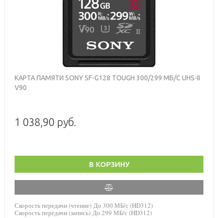
КАРТА ПАМЯТИ SONY SF-G128 TOUGH 300/299 МБ/С UHS-II
V90
1 038,90 руб.
В КОРЗИНУ
Скорость передачи (чтение) До 300 МБ/с (HD312)
Скорость передачи (запись) До 299 МБ/с (HD312)