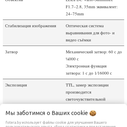
F1.7–2.8, 35mm эквивалент:
24–75mm
Стабилизация изображения
Оптическая система
выравнивания для фото- и
видео съёмки
Затвор
Механический затвор: 60 с до
1⁄4000 с
Электронная функция
затвора: 1 с до 1⁄16000 с
Экспозиция
TTL, замер экспозиции
производится
светочувствительной
матрицей для всех методов
Мы заботимся о Ваших
cookie
замера экспозиции
fotera.by использует файлы cookie для улучшения Вашего
Видоискатель
OLED, разрешение: 2 360 000
пользовательского опыта, сбора статистики и представления