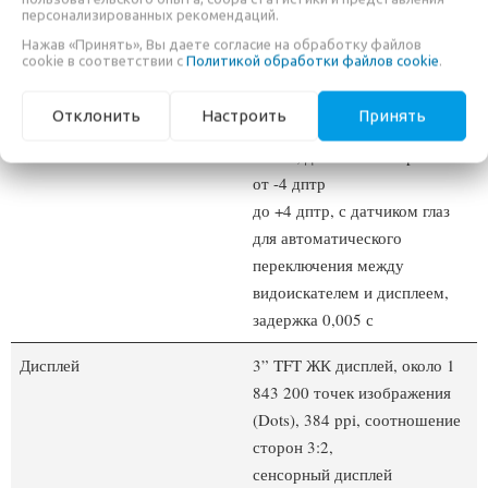
персонализированных рекомендаций.
точек изображения (Dots), 60
Нажав «Принять», Вы даете согласие на обработку файлов
кадров/с, увеличение: 0,74-
cookie в соответствии с
Политикой обработки файлов cookie
.
кратное
при соотношении сторон 4:3,
Отклонить
Настроить
Принять
положение выходного зрачка:
20 мм, диапазон настройки
от -4 дптр
до +4 дптр, с датчиком глаз
для автоматического
переключения между
видоискателем и дисплеем,
задержка 0,005 с
Дисплей
3” TFT ЖК дисплей, около 1
843 200 точек изображения
(Dots), 384 ppi, соотношение
сторон 3:2,
сенсорный дисплей