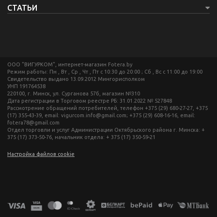
СТАТЬИ
ООО "ВИГУРКОМ", интернет-магазин Fotera.by
Режим работы: Пн , Вт , Ср , Чт , Пт c 10:30 до 20:00 ; Сб , Вс c 11:00 до 19:00
Свидетельство выдано 13.09.2012 Мингорисполком
УНП 191764538
220100, г. Минск, ул. Сурганова 57б, магазин №310
Дата регистрации в Торговом реестре РБ: 31.01.2022 № 527848
Рассмотрение обращений потребителей, телефон +375 (29) 680-27-27, +375
(17) 355-43-39, email: vigurcom.info@gmail.com; +375 (29) 608-16-16, email:
fotera78@gmail.com
Отдел торговли и услуг Администрации Октябрьского района г. Минска: +
375 (17) 373-50-76, начальник отдела: + 375 (17) 350-59-21
Настройка файлов cookie