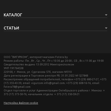
КАТАЛОГ
СТАТЬИ
ООО "ВИГУРКОМ", интернет-магазин Fotera.by
Режим работы: Пн , Вт , Ср , Чт , Пт c 10:30 до 20:00 ; Сб , Вс c 11:00 до 19:00
Свидетельство выдано 13.09.2012 Мингорисполком
УНП 191764538
220100, г. Минск, ул. Сурганова 57б, магазин №310
Дата регистрации в Торговом реестре РБ: 31.01.2022 № 527848
Рассмотрение обращений потребителей, телефон +375 (29) 680-27-27, +375
(17) 355-43-39, email: vigurcom.info@gmail.com; +375 (29) 608-16-16, email:
fotera78@gmail.com
Отдел торговли и услуг Администрации Октябрьского района г. Минска: +
375 (17) 373-50-76, начальник отдела: + 375 (17) 350-59-21
Настройка файлов cookie