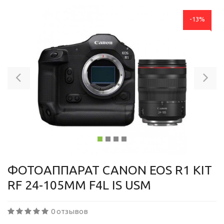
-13%
Previous
Ne
ФОТОАППАРАТ CANON EOS R1 KIT
RF 24-105MM F4L IS USM
0 отзывов