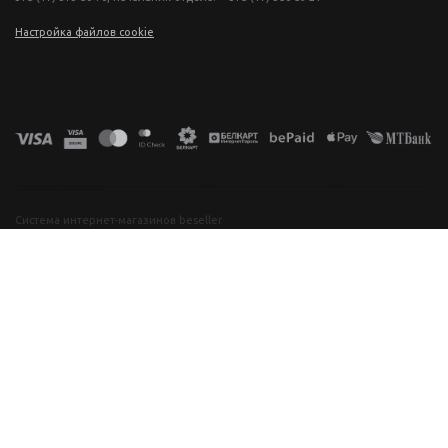
Настройка файлов cookie
фототехника купить в минске, фотоаппарат цена, фотокамера для съемки, видеокамера для блогера, купить фотоаппарат в беларуси, фотомагазин минск, фототехника купить в минске, фотоаппарат цена, фотокамера для съемки, видеокамера для блогера, купить фотоаппарат в беларуси, фотомагазин минск, фототехника купить в минске, фотоаппарат цена, фотокамера для съемки, видеокамера для блогера, купить фотоаппарат в беларуси, фотомагазин минск, фототехника купить в минске, фотоаппарат
цена, фотокамера для съемки, видеокамера для блогера, купить фотоаппарат в беларуси, фотомагазин минск
Система интернет-магазинов beseller
ЗАКАЗАТЬ ЗВОНОК
Контактный телефон
Ваше имя
Комментарий
Я согласен с условиями
Пользовательского соглашения