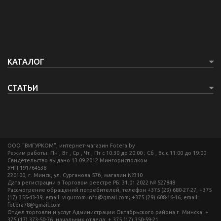
КАТАЛОГ
СТАТЬИ
ООО "ВИГУРКОМ", интернет-магазин Fotera.by
Режим работы: Пн , Вт , Ср , Чт , Пт c 10:30 до 20:00 ; Сб , Вс c 11:00 до 19:00
Свидетельство выдано 13.09.2012 Мингорисполком
УНП 191764538
220100, г. Минск, ул. Сурганова 57б, магазин №310
Дата регистрации в Торговом реестре РБ: 31.01.2022 № 527848
Рассмотрение обращений потребителей, телефон +375 (29) 680-27-27, +375
(17) 355-43-39, email: vigurcom.info@gmail.com; +375 (29) 608-16-16, email:
fotera78@gmail.com
Отдел торговли и услуг Администрации Октябрьского района г. Минска: +
375 (17) 373-50-76, начальник отдела: + 375 (17) 350-59-21