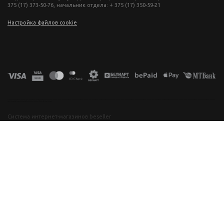
375 (17) 373-50-76, начальник отдела: + 375 (17) 350-59-21
Настройка файлов cookie
фототехника купить в минске, фотоаппарат цена, фотокамера для съемки, видеокамера для блогера, купить фотоаппарат в беларуси, фотомагазин минск, фототехника купить в минске, фотоаппарат цена, фотокамера для съемки, видеокамера для блогера, купить фотоаппарат в беларуси, фотомагазин минск, фототехника купить в минске, фотоаппарат цена, фотокамера для съемки, видеокамера для блогера, купить фотоаппарат в беларуси, фотомагазин минск, фототехника купить в минске, фотоаппарат
цена, фотокамера для съемки, видеокамера для блогера, купить фотоаппарат в беларуси, фотомагазин минск
Система интернет-магазинов beseller
ЗАКАЗАТЬ ЗВОНОК
Контактный телефон
Ваше имя
Комментарий
Я согласен с условиями