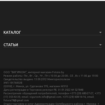
КАТАЛОГ
СТАТЬИ
ООО "ВИГУРКОМ", интернет-магазин Fotera.by
Режим работы: Пн , Вт , Ср , Чт , Пт c 10:30 до 20:00 ; Сб , Вс c 11:00 до 19:00
Свидетельство выдано 13.09.2012 Мингорисполком
УНП 191764538
220100, г. Минск, ул. Сурганова 57б, магазин №310
Дата регистрации в Торговом реестре РБ: 31.01.2022 № 527848
Рассмотрение обращений потребителей, телефон +375 (29) 680-27-27, +375
(17) 355-43-39, email: vigurcom.info@gmail.com; +375 (29) 608-16-16, email:
fotera78@gmail.com
Отдел торговли и услуг Администрации Октябрьского района г. Минска: +