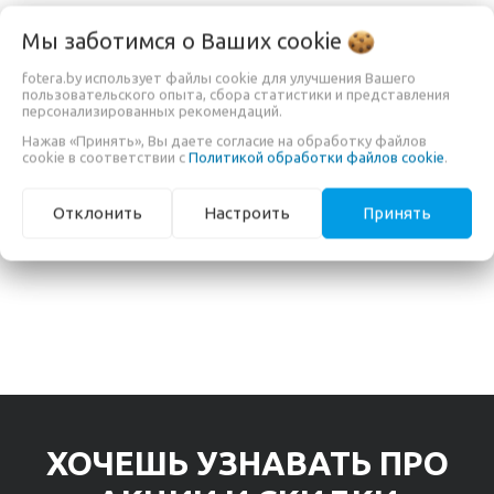
Мы заботимся о Ваших
cookie
ДОПОЛНИТЕЛЬНАЯ ИНФОРМАЦИЯ
fotera.by использует файлы cookie для улучшения Вашего
пользовательского опыта, сбора статистики и представления
персонализированных рекомендаций.
Сервисный центр
"OOO Вигурком", г. Минск,
Нажав «Принять», Вы даете согласие на обработку файлов
Сурганова 57б, №310
cookie в соответствии с
Политикой обработки файлов cookie
.
Гарантийный срок
-
Отклонить
Настроить
Принять
ХОЧЕШЬ УЗНАВАТЬ ПРО