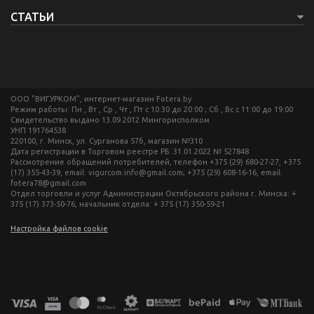
СТАТЬИ
ООО "ВИГУРКОМ", интернет-магазин Fotera.by
Режим работы: Пн , Вт , Ср , Чт , Пт c 10:30 до 20:00 ; Сб , Вс c 11:00 до 19:00
Свидетельство выдано 13.09.2012 Мингорисполком
УНП 191764538
220100, г. Минск, ул. Сурганова 57б, магазин №310
Дата регистрации в Торговом реестре РБ: 31.01.2022 № 527848
Рассмотрение обращений потребителей, телефон +375 (29) 680-27-27, +375
(17) 355-43-39, email: vigurcom.info@gmail.com; +375 (29) 608-16-16, email:
fotera78@gmail.com
Отдел торговли и услуг Администрации Октябрьского района г. Минска: +
375 (17) 373-50-76, начальник отдела: + 375 (17) 350-59-21
Настройка файлов cookie