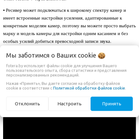
• Ресивер может подключаться к широкому спектру камер и
имеет встроенные настройки усиления, адаптированные к
конкретным моделям камер, поэтому вы можете просто выбрать
марку и модель камеры для настройки одним касанием и без
особых усилий добиться превосходной записи звука.
• Зарядный футляр DJI Mic 2 упрощает процесс сопряжения,
Мы заботимся о Ваших
cookie
автоматически подключая приемник и передатчики во время
fotera.by использует файлы cookie для улучшения Вашего
зарядки. Время автономной работы до 18 часов при
пользовательского опыта, сбора статистики и представления
использовании с чехлом для зарядки делает его портативным и
персонализированных рекомендаций.
позволяет легко оставаться заряженным.
Нажав «Принять», Вы даете согласие на обработку файлов
cookie в соответствии с
Политикой обработки файлов cookie
.
Отклонить
Настроить
Принять