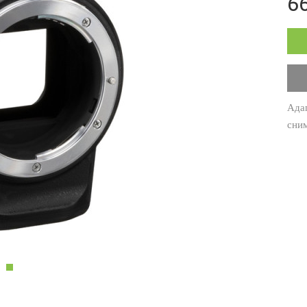
66
Ада
сним