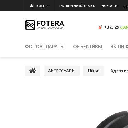
РАСШИРЕННЫЙ ПОИСК
НОВОСТИ
Д
Вход
+375 29
608
ФОТОАППАРАТЫ
ОБЪЕКТИВЫ
ЭКШН-
ВИДЕОКАМЕРЫ
ВСПЫШКИ, ОСВЕТИТЕЛИ,
АКСЕССУАРЫ
Nikon
Адаптер
КАРТЫ ПАМЯТИ, КАРТРИДЕРЫ
СУМКИ, Р
ВИДЕОРЕГИСТРАТОРЫ
ГРАФИЧЕСКИЕ П
СРЕДСТВА ДЛЯ ОЧИСТКИ ОПТИКИ
РАСП