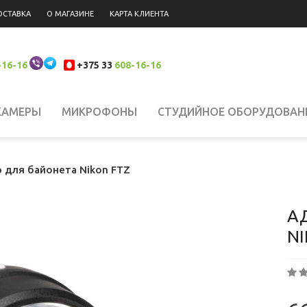
ОСТАВКА
О МАГАЗИНЕ
КАРТА КЛИЕНТА
-16-16
+375 33
608-16-16
КАМЕРЫ
МИКРОФОНЫ
СТУДИЙНОЕ ОБОРУДОВАН
 НАКАМЕРНЫЙ СВЕТ
СИСТЕМЫ СТАБИЛИЗАЦИИ
Н
 для байонета Nikon FTZ
ЮКЗАКИ
ШТАТИВЫ, КРЕПЛЕНИЯ, СТОЙКИ
БИНОКЛ
А
NI
ЛАНШЕТЫ
СВЕТОФИЛЬТРЫ
АККУМУЛЯТОРЫ
АК
РОДАЖА