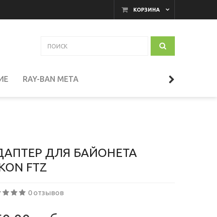
КОРЗИНА
ИЕ
RAY-BAN META
АКАМЕРНЫЕ МОНИТОРЫ
И
ТЕЛЕСКОПЫ
ДАПТЕР ДЛЯ БАЙОНЕТА
KON FTZ
СЕССУАРЫ
0 отзывов