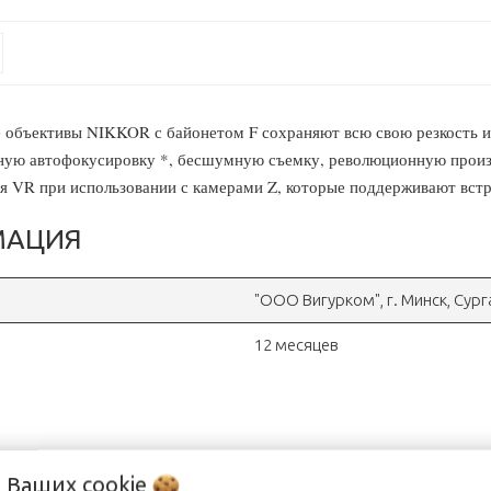
е объективы NIKKOR с байонетом F сохраняют всю свою резкость и
дную автофокусировку *, бесшумную съемку, революционную произ
я VR при использовании с камерами Z, которые поддерживают вст
МАЦИЯ
"OOO Вигурком", г. Минск, Сур
12 месяцев
о Ваших
cookie