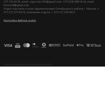
(17) 355-43-39, email: vigurcom.info@gmail.com; +375 (29) 608-16-16, email:
fotera78@gmail.com
Отдел торговли и услуг Администрации Октябрьского района г. Минска: +
375 (17) 373-50-76, начальник отдела: + 375 (17) 350-59-21
Настройка файлов cookie
фототехника купить в минске, фотоаппарат цена, фотокамера для съемки, видеокамера для блогера, купить фотоаппарат в беларуси, фотомагазин минск, фототехника купить в минске, фотоаппарат цена, фотокамера для съемки, видеокамера для блогера, купить фотоаппарат в беларуси, фотомагазин минск, фототехника купить в минске, фотоаппарат цена, фотокамера для съемки, видеокамера для блогера, купить фотоаппарат в беларуси, фотомагазин минск, фототехника купить в минске, фотоаппарат
цена, фотокамера для съемки, видеокамера для блогера, купить фотоаппарат в беларуси, фотомагазин минск
Система интернет-магазинов beseller
ЗАКАЗАТЬ ЗВОНОК
Контактный телефон
Ваше имя
Комментарий