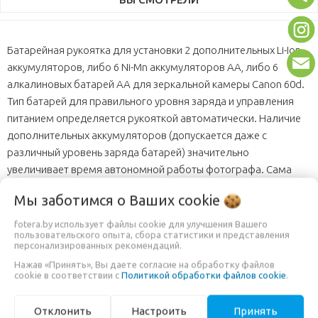
Батарейная рукоятка для установки 2 дополнительных Li-Ion
аккумуляторов, либо 6 Ni-Mn аккумуляторов АА, либо 6
алкалиновых батарей АА для зеркальной камеры Canon 60d.
Тип батарей для правильного уровня заряда и управления
питанием определяется рукояткой автоматически. Наличие
дополнительных аккумуляторов (допускается даже с
различный уровень заряда батарей) значительно
увеличивает время автономной работы фотографа. Сама
ручка при этом улучшает баланс камеры и позволяет
Мы заботимся о Ваших
cookie
увереннее снимать телеобъективами на более длинных
выдержках.
fotera.by использует файлы cookie для улучшения Вашего
пользовательского опыта, сбора статистики и представления
персонализированных рекомендаций.
Рукоятка оснащена дополнительной кнопкой для спуска
Нажав «Принять», Вы даете согласие на обработку файлов
затвора в вертикальном положении, что значительно
cookie в соответствии с
Политикой обработки файлов cookie
.
улучшает "хват" камеры и делает съемку в "портретном"
режиме гораздо комфортнее.
Отклонить
Настроить
Принять