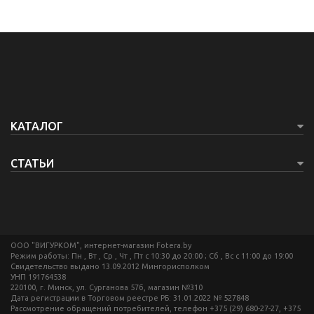
КАТАЛОГ
СТАТЬИ
ООО "ВИГУРКОМ", интернет-магазин Fotera.by
Режим работы: Пн , Вт , Ср , Чт , Пт c 10:30 до 20:00 ; Сб , Вс c 11:00 до 19:00
Свидетельство выдано 13.09.2012 Мингорисполком
УНП 191764538
220100, г. Минск, ул. Сурганова 57б, магазин №310
Дата регистрации в Торговом реестре РБ: 31.01.2022 № 527848
Рассмотрение обращений потребителей, телефон +375 (29) 680-27-27, +375