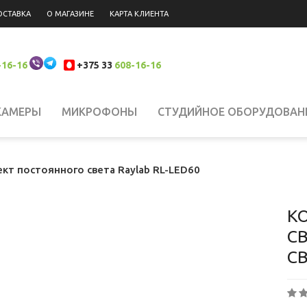
ОСТАВКА
О МАГАЗИНЕ
КАРТА КЛИЕНТА
-16-16
+375 33
608-16-16
КАМЕРЫ
МИКРОФОНЫ
СТУДИЙНОЕ ОБОРУДОВАН
 НАКАМЕРНЫЙ СВЕТ
СИСТЕМЫ СТАБИЛИЗАЦИИ
Н
кт постоянного света Raylab RL-LED60
ЮКЗАКИ
ШТАТИВЫ, КРЕПЛЕНИЯ, СТОЙКИ
БИНОКЛ
К
СВ
С
ЛАНШЕТЫ
СВЕТОФИЛЬТРЫ
АККУМУЛЯТОРЫ
АК
РОДАЖА