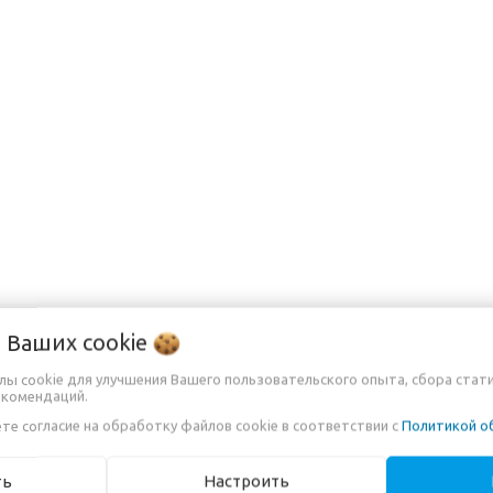
, стойка -2 шт, сумочка для переноски и хранения
о Ваших
cookie
йлы cookie для улучшения Вашего пользовательского опыта, сбора стат
екомендаций.
те согласие на обработку файлов cookie в соответствии с
Политикой о
МАЦИЯ
ть
Настроить