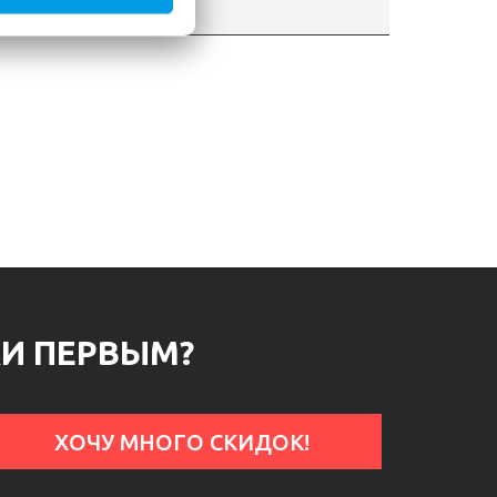
ганова 57б, №310
КИ ПЕРВЫМ?