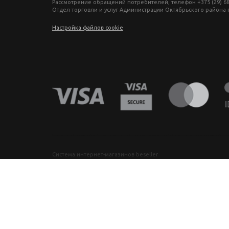
Рассмотрение обращений потребителей, телефон +375 (29) 680-27-
Отдел торговли и услуг Администрации Октябрьского района г. М
Настройка файлов cookie
фототехника купить в минске, фотоаппарат цена, фотокамера для съемки, видеокамера для блогера, купить фотоаппарат в беларуси, фотомагазин минск, фототехника купить в минске, фотоаппарат цена, фотокамера для съемки, видеокамера для блогера, купить фотоаппарат в беларуси, фотомагазин минск, фототехника купить в минске, фотоаппарат цена, фотокамера для съемки, видеокамера для блогера, купить фото
Система интернет-магазинов beseller
ЗАКАЗАТЬ ЗВОНОК
Контактный телефон
Ваше имя