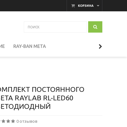
КОРЗИНА
ИЕ
RAY-BAN META
АКАМЕРНЫЕ МОНИТОРЫ
И
ТЕЛЕСКОПЫ
ОМПЛЕКТ ПОСТОЯННОГО
ЕТА RAYLAB RL-LED60
ВЕТОДИОДНЫЙ
СЕССУАРЫ
0 отзывов