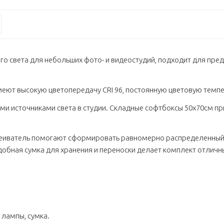
ого света для небольших фото- и видеостудий, подходит для пр
еют высокую цветопередачу CRI 96, постоянную цветовую темпер
ми источниками света в студии. Складные софтбоксы 50х70см пр
сеиватель помогают сформировать равномерно распределенный 
 Удобная сумка для хранения и переноски делает комплект отли
2 лампы, сумка.