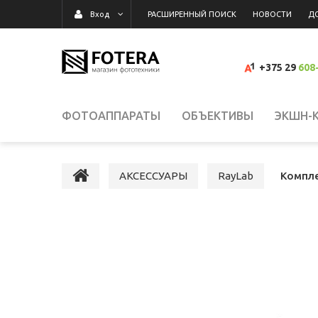
РАСШИРЕННЫЙ ПОИСК
НОВОСТИ
Д
Вход
+375 29
608
ФОТОАППАРАТЫ
ОБЪЕКТИВЫ
ЭКШН-
ВИДЕОКАМЕРЫ
ВСПЫШКИ, ОСВЕТИТЕЛИ,
АКСЕССУАРЫ
RayLab
Компле
КАРТЫ ПАМЯТИ, КАРТРИДЕРЫ
СУМКИ, Р
ВИДЕОРЕГИСТРАТОРЫ
ГРАФИЧЕСКИЕ П
СРЕДСТВА ДЛЯ ОЧИСТКИ ОПТИКИ
РАСП