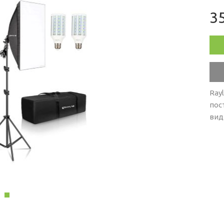
35
Ray
пос
вид