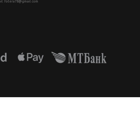
il: fotera78@gmail.com