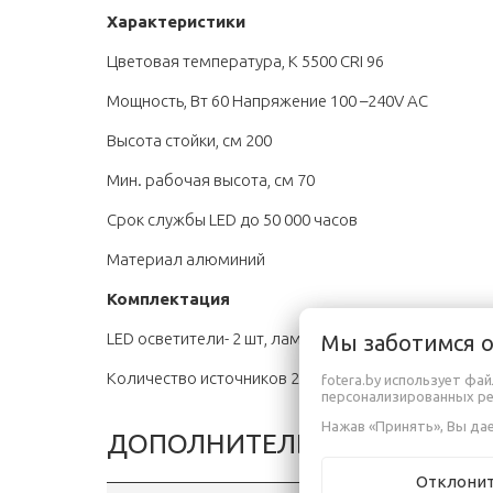
Характеристики
Цветовая температура, К 5500 CRI 96
Мощность, Вт 60 Напряжение 100 –240V AC
Высота стойки, см 200
Мин. рабочая высота, см 70
Срок службы LED до 50 000 часов
Материал алюминий
Комплектация
LED осветители- 2 шт, лампа - 2 шт, софтбокс - 2 шт
Мы заботимся 
Количество источников 2
fotera.by использует фа
персонализированных р
Нажав «Принять», Вы дае
ДОПОЛНИТЕЛЬНАЯ ИНФОР
Отклони