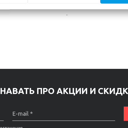
"OOO Вигурком", г. Минск, Сур
-
НАВАТЬ ПРО АКЦИИ И СКИД
соглашения