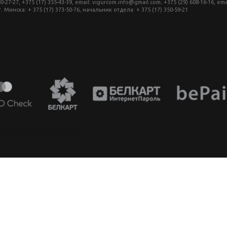
27, +375 (17) 355-43-39, email: vigurcom.info@gmail.com; +375 (29) 608-16-16, ema
инска: + 375 (17) 373-50-76, начальник отдела: + 375 (17) 350-59-21
аппарат в беларуси, фотомагазин минск, фототехника купить в минске, фотоаппарат цена, фотокамера для съемки, видеокамера для блогера, купить фотоаппарат в беларуси, фотомагазин минск