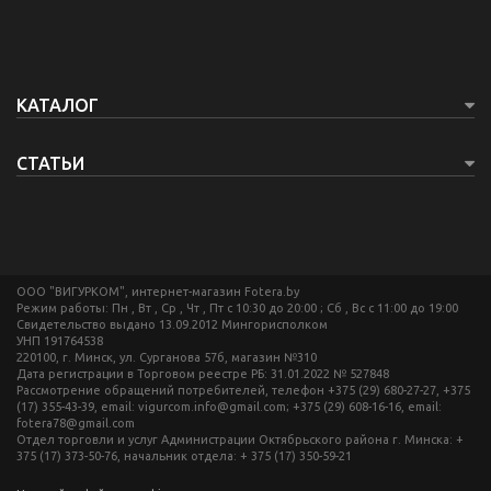
КАТАЛОГ
СТАТЬИ
ООО "ВИГУРКОМ", интернет-магазин Fotera.by
Режим работы: Пн , Вт , Ср , Чт , Пт c 10:30 до 20:00 ; Сб , Вс c 11:00 до 19:00
Свидетельство выдано 13.09.2012 Мингорисполком
УНП 191764538
220100, г. Минск, ул. Сурганова 57б, магазин №310
Дата регистрации в Торговом реестре РБ: 31.01.2022 № 527848
Рассмотрение обращений потребителей, телефон +375 (29) 680-27-27, +375
(17) 355-43-39, email: vigurcom.info@gmail.com; +375 (29) 608-16-16, email:
fotera78@gmail.com
Отдел торговли и услуг Администрации Октябрьского района г. Минска: +
375 (17) 373-50-76, начальник отдела: + 375 (17) 350-59-21