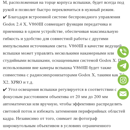
M, расположенная на торце корпуса вспышки, будет всегда под
рукой и позволит быстро переключиться в нужный режим.
✔️ Благодаря встроенной системе беспроводного управления
Godox 2.4 X, V860III совмещает функции передатчика и
приемника в одном устройстве, обеспечивая максимальную
гибкость и удобство для совместной работы с другими
импульсными источниками света. V860III в качестве ведущей
вспышки может управлять несколькими накамерными или
студийными вспышками, оснащенными системой Godox X. При
использовании вне камеры вспышка V860III будет также
совместима с радиосинхронизаторами Godox X, такими как X1,
X2, XPRO и т.д.
✔️ Угол освещения вспышки регулируется в соответствии с
фокусным расстоянием объектива от 20 мм до 200 мм
автоматически или вручную, чтобы эффективно распределить
световой поток и избежать затемнения периферийных областей
кадра. Независимо от того, снимает ли фотограф
широкоугольным объективом в условиях ограниченного