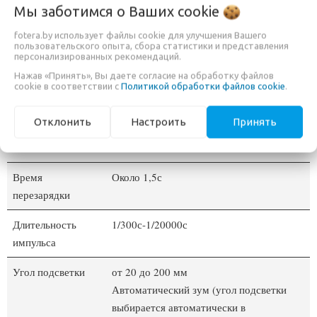
Мы заботимся о Ваших
cookie
Режимы
i-TTL II и ручной
fotera.by использует файлы cookie для улучшения Вашего
управления
пользовательского опыта, сбора статистики и представления
персонализированных рекомендаций.
Мощность
76 Дж
Нажав «Принять», Вы даете согласие на обработку файлов
cookie в соответствии с
Политикой обработки файлов cookie
.
Ведущее число
60 (м, ISO 100)
Отклонить
Настроить
Принять
Количество
480 импульсов (при полной мощности)
вспышек
Время
Около 1,5с
перезарядки
Длительность
1/300с-1/20000с
импульса
Угол подсветки
от 20 до 200 мм
Автоматический зум (угол подсветки
выбирается автоматически в