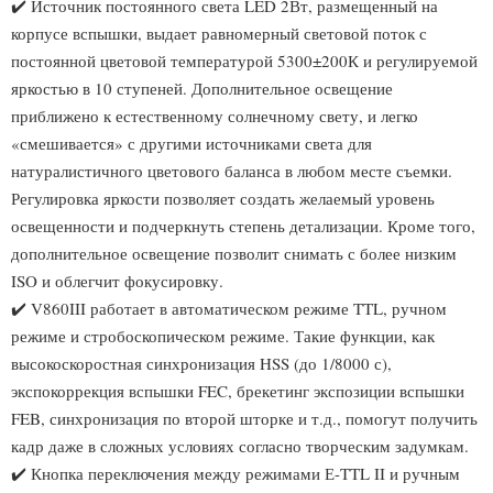
✔️ Источник постоянного света LED 2Вт, размещенный на
корпусе вспышки, выдает равномерный световой поток с
постоянной цветовой температурой 5300±200К и регулируемой
яркостью в 10 ступеней. Дополнительное освещение
приближено к естественному солнечному свету, и легко
«смешивается» с другими источниками света для
натуралистичного цветового баланса в любом месте съемки.
Регулировка яркости позволяет создать желаемый уровень
освещенности и подчеркнуть степень детализации. Кроме того,
дополнительное освещение позволит снимать с более низким
ISO и облегчит фокусировку.
✔️ V860III работает в автоматическом режиме TTL, ручном
режиме и стробоскопическом режиме. Такие функции, как
высокоскоростная синхронизация HSS (до 1/8000 с),
экспокоррекция вспышки FEC, брекетинг экспозиции вспышки
FEB, синхронизация по второй шторке и т.д., помогут получить
кадр даже в сложных условиях согласно творческим задумкам.
✔️ Кнопка переключения между режимами Е-TTL II и ручным