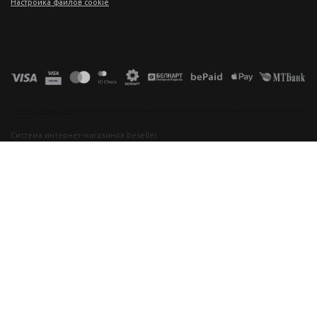
Настройка файлов cookie
фототехника купить в минске, фотоаппарат цена, фотокамера для съемки, видеокамера для блогера, купить фотоаппарат в беларуси, фотомагазин минск, фототехника купить в минске, фотоаппарат цена, фотокамера для съемки, видеокамера для блогера, купить фотоаппарат в беларуси, фотомагазин минск, фототехника купить в минске, фотоаппарат цена, фотокамера для съемки, видеокамера для блогера, купить фотоаппарат в беларуси, фотомагазин минск, фототехника купить в минске, фотоаппарат
цена, фотокамера для съемки, видеокамера для блогера, купить фотоаппарат в беларуси, фотомагазин минск
Система интернет-магазинов beseller
ЗАКАЗАТЬ ЗВОНОК
Контактный телефон
Ваше имя
Комментарий
Я согласен с условиями
Пользовательского соглашения
перезвоните мне