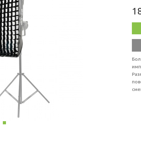
18
Бол
имп
Раз
пов
сме