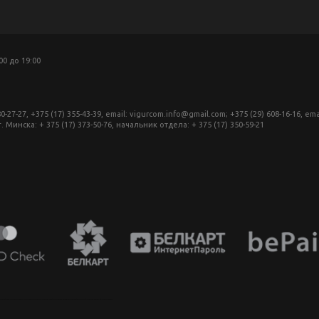
:00 до 19:00
27, +375 (17) 355-43-39, email: vigurcom.info@gmail.com; +375 (29) 608-16-16, ema
инска: + 375 (17) 373-50-76, начальник отдела: + 375 (17) 350-59-21
аппарат в беларуси, фотомагазин минск, фототехника купить в минске, фотоаппарат цена, фотокамера для съемки, видеокамера для блогера, купить фотоаппарат в беларуси, фотомагазин минск