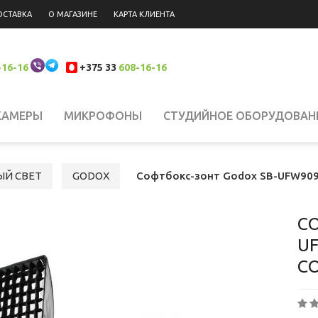
ОСТАВКА
О МАГАЗИНЕ
КАРТА КЛИЕНТА
-16-16
+375 33
608-16-16
КАМЕРЫ
МИКРОФОНЫ
СТУДИЙНОЕ ОБОРУДОВАН
 НАКАМЕРНЫЙ СВЕТ
СИСТЕМЫ СТАБИЛИЗАЦИИ
Н
ЫЙ СВЕТ
GODOX
Софтбокс-зонт Godox SB-UFW909
ЮКЗАКИ
ШТАТИВЫ, КРЕПЛЕНИЯ, СТОЙКИ
БИНОКЛ
С
U
С
ЛАНШЕТЫ
СВЕТОФИЛЬТРЫ
АККУМУЛЯТОРЫ
АК
РОДАЖА