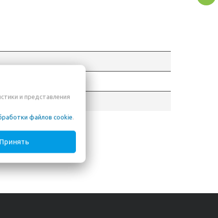
ганова 57б, №310
истики и представления
бработки файлов cookie
.
Принять