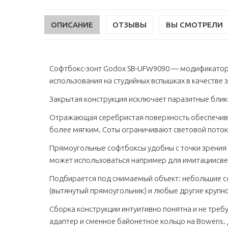
ОПИСАНИЕ
ОТЗЫВЫ
ВЫ СМОТРЕЛИ
Софтбокс-зонт Godox SB-UFW9090 — модификатор 
использования на студийных вспышках в качестве 
Закрытая конструкция исключает паразитные блики
Отражающая серебристая поверхность обеспечива
более мягким. Соты ограничивают световой поток,
Прямоугольные софтбоксы удобны с точки зрения
может использоваться например для имитациисвет
Подбирается под снимаемый объект: небольшие с
(вытянутый прямоугольник) и любые другие круп
Сборка конструкции интуитивно понятна и не треб
адаптер и сменное байонетное кольцо на Bowens