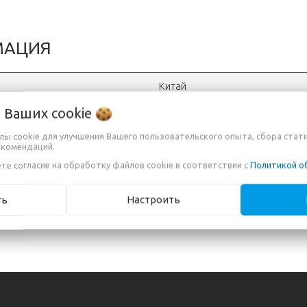
МАЦИЯ
Китай
о Ваших
cookie
"OOO Вигурком", г. Минск, Сур
йлы cookie для улучшения Вашего пользовательского опыта, сбора стат
12 месяцев
екомендаций.
те согласие на обработку файлов cookie в соответствии с
Политикой о
ть
Настроить