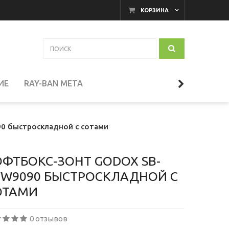
КОРЗИНА
ИЕ
RAY-BAN META
АКАМЕРНЫЕ МОНИТОРЫ
0 быстроскладной с сотами
И
ТЕЛЕСКОПЫ
ОФТБОКС-ЗОНТ GODOX SB-
FW9090 БЫСТРОСКЛАДНОЙ С
ОТАМИ
СЕССУАРЫ
0 отзывов