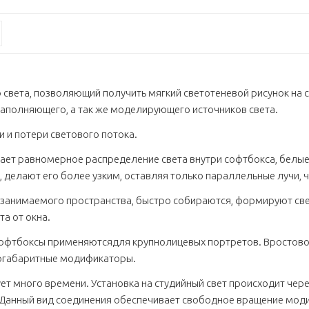
света, позволяющий получить мягкий светотеневой рисунок на 
заполняющего, а так же моделирующего источников света.
 и потери светового потока.
ет равномерное распределение света внутри софтбокса, белые
 делают его более узким, оставляя только параллельные лучи, ч
 занимаемого пространства, быстро собираются, формируют св
а от окна.
офтбоксы применяютсядля крупнолицевых портретов. Вростово
ногабаритные модификаторы.
ует много времени. Установка на студийный свет происходит че
. Данный вид соединения обеспечивает свободное вращение мод