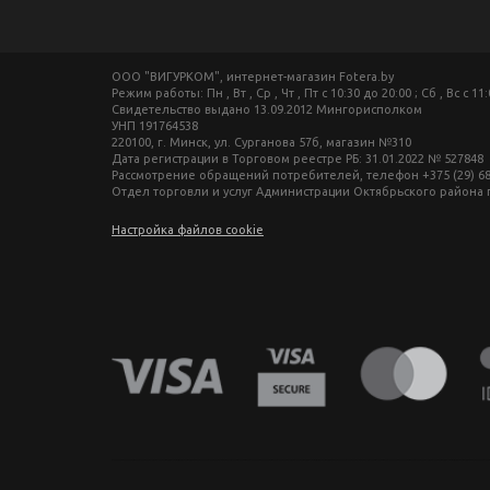
ООО "ВИГУРКОМ", интернет-магазин Fotera.by
Режим работы: Пн , Вт , Ср , Чт , Пт c 10:30 до 20:00 ; Сб , Вс c 11
Свидетельство выдано 13.09.2012 Мингорисполком
УНП 191764538
220100, г. Минск, ул. Сурганова 57б, магазин №310
Дата регистрации в Торговом реестре РБ: 31.01.2022 № 527848
Рассмотрение обращений потребителей, телефон +375 (29) 680-27-
Отдел торговли и услуг Администрации Октябрьского района г. М
Настройка файлов cookie
фототехника купить в минске, фотоаппарат цена, фотокамера для съемки, видеокамера для блогера, купить фотоаппарат в беларуси, фотомагазин минск, фототехника купить в минске, фотоаппарат цена, фотокамера для съемки, видеокамера для блогера, купить фотоаппарат в беларуси, фотомагазин минск, фототехника купить в минске, фотоаппарат цена, фотокамера для съемки, видеокамера для блогера, купить фото