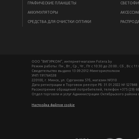
ГРАФИЧЕСКИЕ ПЛАНШЕТЫ
СВЕТОФИ
АККУМУЛЯТОРЫ
АКСЕССУА
СРЕДСТВА ДЛЯ ОЧИСТКИ ОПТИКИ
РАСПРОД
ООО "ВИГУРКОМ", интернет-магазин Fotera.by
Режим работы: Пн , Вт , Ср , Чт , Пт c 10:30 до 20:00 ; Сб , Вс c 11
Свидетельство выдано 13.09.2012 Мингорисполком
УНП 191764538
220100, г. Минск, ул. Сурганова 57б, магазин №310
Дата регистрации в Торговом реестре РБ: 31.01.2022 № 527848
Рассмотрение обращений потребителей, телефон +375 (29) 680-27-
Отдел торговли и услуг Администрации Октябрьского района г. М
Настройка файлов cookie