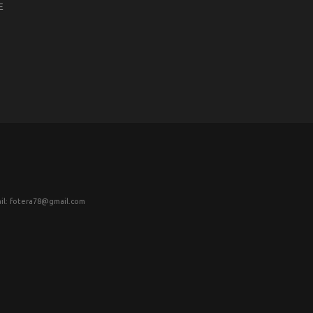
Е
il: fotera78@gmail.com