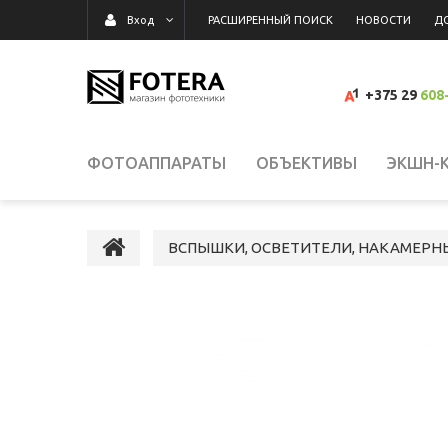
РАСШИРЕННЫЙ ПОИСК
НОВОСТИ
Д
Вход
+375 29
608
ФОТОАППАРАТЫ
ОБЪЕКТИВЫ
ЭКШН-
ВИДЕОКАМЕРЫ
ВСПЫШКИ, ОСВЕТИТЕЛИ,
ВСПЫШКИ, ОСВЕТИТЕЛИ, НАКАМЕРН
КАРТЫ ПАМЯТИ, КАРТРИДЕРЫ
СУМКИ, Р
ВИДЕОРЕГИСТРАТОРЫ
ГРАФИЧЕСКИЕ П
СРЕДСТВА ДЛЯ ОЧИСТКИ ОПТИКИ
РАСП