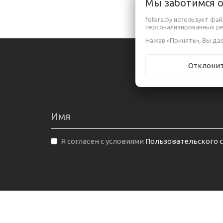
Мы заботимся 
fotera.by использует фа
персонализированных р
Нажав «Принять», Вы дае
Отклони
ХОЧЕШЬ УЗ
Я согласен с условиями
Пользовательского 