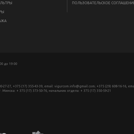
ЛЬТРЫ
ПОЛЬЗОВАТЕЛЬСКОЕ СОГЛАШЕНИ
РЫ
АЖА
:00 до 19:00
27, +375 (17) 355-43-39, email: vigurcom.info@gmail.com; +375 (29) 608-16-16, ema
инска: + 375 (17) 373-50-76, начальник отдела: + 375 (17) 350-59-21