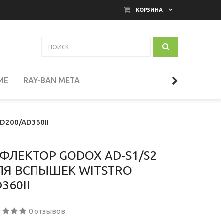
КОРЗИНА
ИЕ
RAY-BAN META
АКАМЕРНЫЕ МОНИТОРЫ
D200/AD360II
И
ТЕЛЕСКОПЫ
ФЛЕКТОР GODOX AD-S1/S2
ЛЯ ВСПЫШЕК WITSTRO
360II
СЕССУАРЫ
0 отзывов