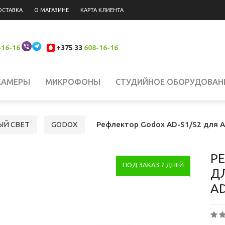
ОСТАВКА
О МАГАЗИНЕ
КАРТА КЛИЕНТА
-16-16
+375 33
608-16-16
КАМЕРЫ
МИКРОФОНЫ
СТУДИЙНОЕ ОБОРУДОВАН
 НАКАМЕРНЫЙ СВЕТ
СИСТЕМЫ СТАБИЛИЗАЦИИ
Н
ЫЙ СВЕТ
GODOX
Рефлектор Godox AD-S1/S2 для A
ЮКЗАКИ
ШТАТИВЫ, КРЕПЛЕНИЯ, СТОЙКИ
БИНОКЛ
РЕ
ПОД ЗАКАЗ 7 ДНЕЙ
Д
AD
ЛАНШЕТЫ
СВЕТОФИЛЬТРЫ
АККУМУЛЯТОРЫ
АК
РОДАЖА