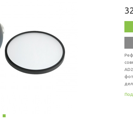
32
Реф
сов
AD2
фот
дел
Под