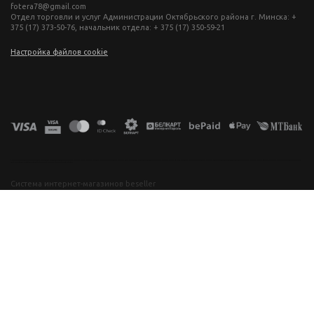
fotera78@gmail.com
Отдел торговли и услуг Администрации Октябрьского района г. Минска: +
375 (17) 373-50-76, начальник отдела: + 375 (17) 350-59-21
Настройка файлов cookie
фототехника купить в минске, фотоаппарат цена, фотокамера для съемки, видеокамера для блогера, купить фотоаппарат в беларуси, фотомагазин минск, фототехника купить в минске, фотоаппарат цена, фотокамера для съемки, видеокамера для блогера, купить фотоаппарат в беларуси, фотомагазин минск, фототехника купить в минске, фотоаппарат цена, фотокамера для съемки, видеокамера для блогера, купить фотоаппарат в беларуси, фотомагазин минск, фототехника купить в минске, фотоаппарат
цена, фотокамера для съемки, видеокамера для блогера, купить фотоаппарат в беларуси, фотомагазин минск
Система интернет-магазинов beseller
ЗАКАЗАТЬ ЗВОНОК
Контактный телефон
Ваше имя
Комментарий