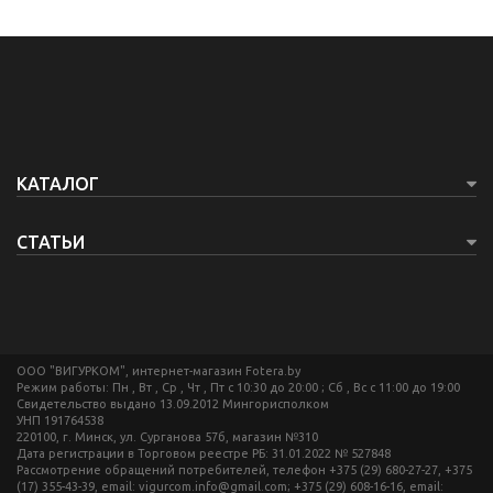
КАТАЛОГ
СТАТЬИ
ООО "ВИГУРКОМ", интернет-магазин Fotera.by
Режим работы: Пн , Вт , Ср , Чт , Пт c 10:30 до 20:00 ; Сб , Вс c 11:00 до 19:00
Свидетельство выдано 13.09.2012 Мингорисполком
УНП 191764538
220100, г. Минск, ул. Сурганова 57б, магазин №310
Дата регистрации в Торговом реестре РБ: 31.01.2022 № 527848
Рассмотрение обращений потребителей, телефон +375 (29) 680-27-27, +375
(17) 355-43-39, email: vigurcom.info@gmail.com; +375 (29) 608-16-16, email: