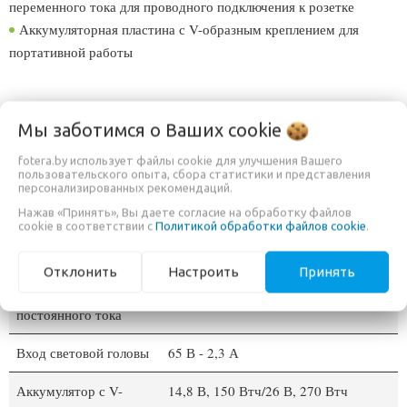
переменного тока для проводного подключения к розетке
Аккумуляторная пластина с V-образным креплением для
портативной работы
ТЕХНИЧЕСКИЕ ХАРАКТЕРИСТИКИ
Мы заботимся о Ваших
cookie
fotera.by использует файлы cookie для улучшения Вашего
Мощность
Макс. 160 Вт
пользовательского опыта, сбора статистики и представления
персонализированных рекомендаций.
Потребляемая
AC100-240В - 50/60Гц
Нажав «Принять», Вы даете согласие на обработку файлов
cookie в соответствии с
Политикой обработки файлов cookie
.
мощность
переменного тока
Отклонить
Настроить
Принять
Вход питания
48 В постоянного тока
постоянного тока
Вход световой головы
65 В - 2,3 А
Аккумулятор с V-
14,8 В, 150 Втч/26 В, 270 Втч