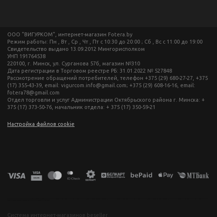
ООО "ВИГУРКОМ", интернет-магазин Fotera.by
Режим работы: Пн , Вт , Ср , Чт , Пт c 10:30 до 20:00 ; Сб , Вс c 11:00 до 19:00
Свидетельство выдано 13.09.2012 Мингорисполком
УНП 191764538
220100, г. Минск, ул. Сурганова 57б, магазин №310
Дата регистрации в Торговом реестре РБ: 31.01.2022 № 527848
Рассмотрение обращений потребителей, телефон +375 (29) 680-27-27, +375
(17) 355-43-39, email: vigurcom.info@gmail.com; +375 (29) 608-16-16, email:
fotera78@gmail.com
Отдел торговли и услуг Администрации Октябрьского района г. Минска: +
375 (17) 373-50-76, начальник отдела: + 375 (17) 350-59-21
Настройка файлов cookie
фототехника купить в минске, фотоаппарат цена, фотокамера для съемки, видеокамера для блогера, купить фотоаппарат в беларуси, фотомагазин минск, фототехника купить в минске, фотоаппарат цена, фотокамера для съемки, видеокамера для блогера, купить фотоаппарат в беларуси, фотомагазин минск, фототехника купить в минске, фотоаппарат цена, фотокамера для съемки, видеокамера для блогера, купить фотоаппарат в беларуси, фотомагазин минск, фототехника купить в минске, фотоаппарат
цена, фотокамера для съемки, видеокамера для блогера, купить фотоаппарат в беларуси, фотомагазин минск
Система интернет-магазинов beseller