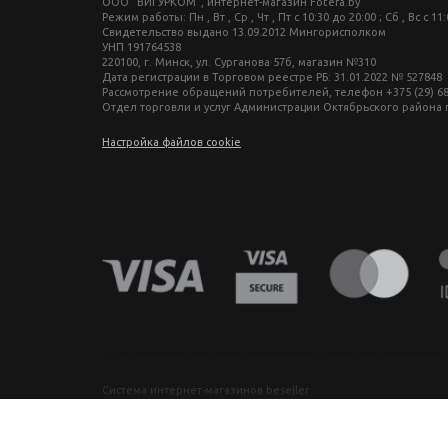
ООО "ВИГУРКОМ", интернет-магазин Fotera.by
Режим работы: Пн , Вт , Ср , Чт , Пт c 10:30 до 20:00 ; Сб , Вс c 11
Свидетельство выдано 13.09.2012 Мингорисполком
УНП 191764538
220100, г. Минск, ул. Сурганова 57б, магазин №310
Дата регистрации в Торговом реестре РБ: 31.01.2022 № 527848
Рассмотрение обращений потребителей, телефон +375 (29) 680-27-
Отдел торговли и услуг Администрации Октябрьского района г. М
Настройка файлов cookie
фототехника купить в минске, фотоаппарат цена, фотокамера для съемки, видеокамера для блогера, купить фотоаппарат в беларуси, фотомагазин минск, фототехника купить в минске, фотоаппарат цена, фотокамера для съемки, видеокамера для блогера, купить фотоаппарат в беларуси, фотомагазин минск, фототехника купить в минске, фотоаппарат цена, фотокамера для съемки, видеокамера для блогера, купить фото
Система интернет-магазинов beseller
ЗАКАЗАТЬ ЗВОНОК