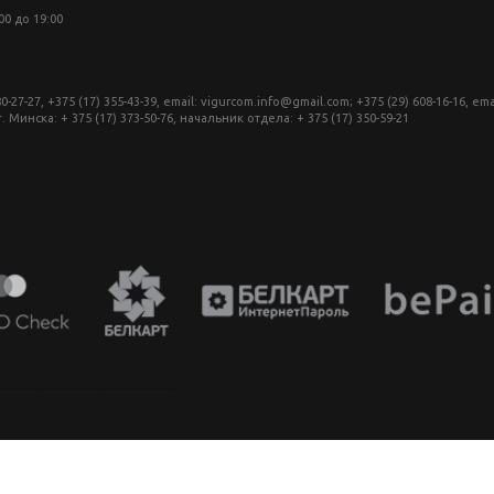
:00 до 19:00
27, +375 (17) 355-43-39, email: vigurcom.info@gmail.com; +375 (29) 608-16-16, ema
инска: + 375 (17) 373-50-76, начальник отдела: + 375 (17) 350-59-21
аппарат в беларуси, фотомагазин минск, фототехника купить в минске, фотоаппарат цена, фотокамера для съемки, видеокамера для блогера, купить фотоаппарат в беларуси, фотомагазин минск