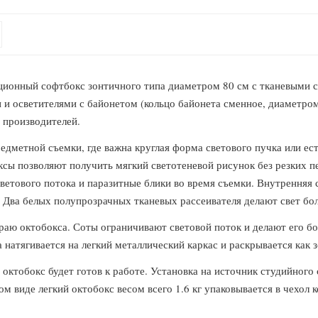
онный софтбокс зонтичного типа диаметром 80 см с тканевыми со
и осветителями с байонетом (кольцо байонета сменное, диаметром 
 производителей.
дметной съемки, где важна круглая форма светового пучка или ест
сы позволяют получить мягкий светотеневой рисунок без резких п
ветового потока и паразитные блики во время съемки. Внутренняя
. Два белых полупрозрачных тканевых рассеивателя делают свет бо
раю октобокса. Соты ограничивают световой поток и делают его бол
 натягивается на легкий металлический каркас и раскрывается как з
 октобокс будет готов к работе. Установка на источник студийного
м виде легкий октобокс весом всего 1.6 кг упаковывается в чехол