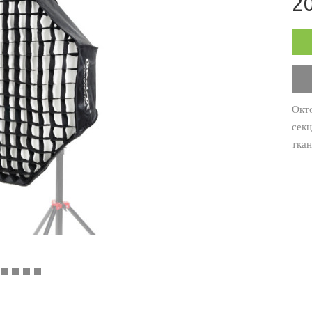
20
Окт
сек
ткан