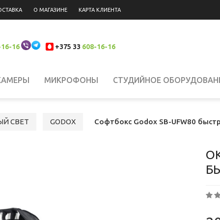
ОСТАВКА
О МАГАЗИНЕ
КАРТА КЛИЕНТА
-16-16
+375 33
608-16-16
КАМЕРЫ
МИКРОФОНЫ
СТУДИЙНОЕ ОБОРУДОВАН
 НАКАМЕРНЫЙ СВЕТ
СИСТЕМЫ СТАБИЛИЗАЦИИ
Н
ЫЙ СВЕТ
GODOX
Софтбокс Godox SB-UFW80 быстр
ЮКЗАКИ
ШТАТИВЫ, КРЕПЛЕНИЯ, СТОЙКИ
БИНОКЛ
О
Б
ЛАНШЕТЫ
СВЕТОФИЛЬТРЫ
АККУМУЛЯТОРЫ
АК
РОДАЖА