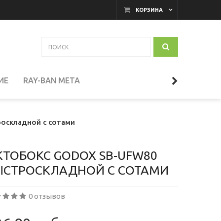
КОРЗИНА
ИЕ
RAY-BAN META
АКАМЕРНЫЕ МОНИТОРЫ
оскладной с сотами
И
ТЕЛЕСКОПЫ
КТОБОКС GODOX SB-UFW80
ЫСТРОСКЛАДНОЙ С СОТАМИ
СЕССУАРЫ
0 отзывов