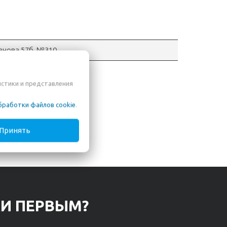
ганова 57б, №310
истики и представления
бработки файлов cookie
.
Принять
КИ ПЕРВЫМ?