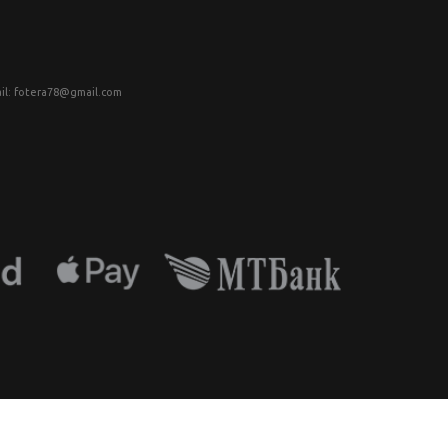
il: fotera78@gmail.com