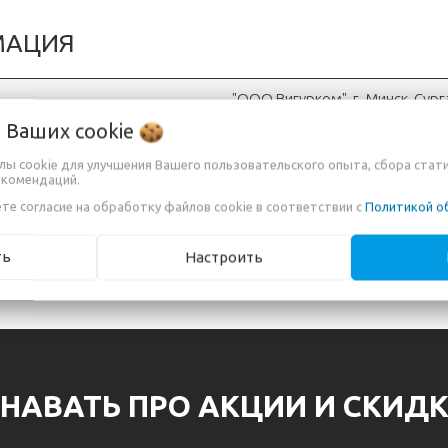
МАЦИЯ
"OOO Вигурком", г. Минск, Сур
о Ваших
cookie
12 месяцев
йлы cookie для улучшения Вашего пользовательского опыта, сбора стат
екомендаций.
те согласие на обработку файлов cookie в соответствии с
Политикой о
ть
Настроить
НАВАТЬ ПРО АКЦИИ И СКИД