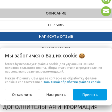
ОПИСАНИЕ
ОТЗЫВЫ
НАПИСАТЬ ОТЗЫВ
ВЫ СМОТРЕЛИ
Мы заботимся о Ваших
cookie
fotera.by использует файлы cookie для улучшения Вашего
Godox SA-09 – набор из 6 износостойких металлических масок
пользовательского опыта, сбора статистики и представления
GOBO диаметром 66 мм для формирования
персонализированных рекомендаций.
светотеневогорисунка на фоне или объекте съемки. Маски SA-
Нажав «Принять», Вы даете согласие на обработку файлов
cookie в соответствии с
Политикой обработки файлов cookie
.
09применяются с держателем SA-10 и проекционной
насадкой SA-P, предназначенной для работы с фокусируемым
Отклонить
Настроить
Принять
осветителемGodoxS30.
ДОПОЛНИТЕЛЬНАЯ ИНФОРМАЦИЯ