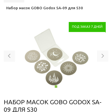
Набор масок GOBO Godox SA-09 для S30
ПОД ЗАКАЗ 7 ДНЕЙ
Previous
Ne
НАБОР МАСОК GOBO GODOX SA-
09 ДЛЯ S30