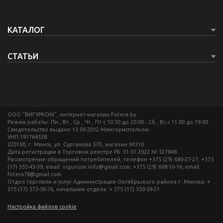
КАТАЛОГ
СТАТЬИ
ООО "ВИГУРКОМ", интернет-магазин Fotera.by
Режим работы: Пн , Вт , Ср , Чт , Пт c 10:30 до 20:00 ; Сб , Вс c 11:00 до 19:00
Свидетельство выдано 13.09.2012 Мингорисполком
УНП 191764538
220100, г. Минск, ул. Сурганова 57б, магазин №310
Дата регистрации в Торговом реестре РБ: 31.01.2022 № 527848
Рассмотрение обращений потребителей, телефон +375 (29) 680-27-27, +375
(17) 355-43-39, email: vigurcom.info@gmail.com; +375 (29) 608-16-16, email:
fotera78@gmail.com
Отдел торговли и услуг Администрации Октябрьского района г. Минска: +
375 (17) 373-50-76, начальник отдела: + 375 (17) 350-59-21
Настройка файлов cookie