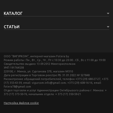
КАТАЛОГ
СТАТЬИ
ООО "ВИГУРКОМ", интернет-магазин Fotera.by
Режим работы: Пн , Вт , Ср , Чт , Пт c 10:30 до 20:00 ; Сб , Вс c 11:00 до 19:00
Свидетельство выдано 13.09.2012 Мингорисполком
УНП 191764538
220100, г. Минск, ул. Сурганова 57б, магазин №310
Дата регистрации в Торговом реестре РБ: 31.01.2022 № 527848
Рассмотрение обращений потребителей, телефон +375 (29) 680-27-27, +375
(17) 355-43-39, email: vigurcom.info@gmail.com; +375 (29) 608-16-16, email:
fotera78@gmail.com
Отдел торговли и услуг Администрации Октябрьского района г. Минска: +
375 (17) 373-50-76, начальник отдела: + 375 (17) 350-59-21
Настройка файлов cookie