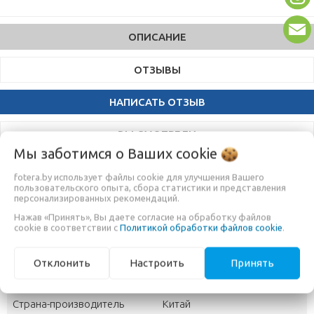
ОПИСАНИЕ
ОТЗЫВЫ
НАПИСАТЬ ОТЗЫВ
ВЫ СМОТРЕЛИ
Мы заботимся о Ваших
cookie
fotera.by использует файлы cookie для улучшения Вашего
Ирисовая диафрагма Godox SA-06 используется с
пользовательского опыта, сбора статистики и представления
персонализированных рекомендаций.
проекционной насадкой SA-P и позволяет плавно изменять
диаметр пучков света, проходящих через объектив, и тем
Нажав «Принять», Вы даете согласие на обработку файлов
cookie в соответствии с
Политикой обработки файлов cookie
.
самым регулировать освещенность объекта съемки.
Отклонить
Настроить
Принять
ДОПОЛНИТЕЛЬНАЯ ИНФОРМАЦИЯ
Страна-производитель
Китай