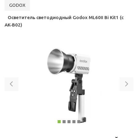
GODOX
Осветитель светодиодный Godox ML60II Bi Kit1 (с
AK-B02)
Previous
Ne