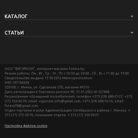
КАТАЛОГ
СТАТЬИ
ООО "ВИГУРКОМ", интернет-магазин Fotera.by
Режим работы: Пн , Вт , Ср , Чт , Пт c 10:30 до 20:00 ; Сб , Вс c 11:00 до 19:00
Свидетельство выдано 13.09.2012 Мингорисполком
УНП 191764538
220100, г. Минск, ул. Сурганова 57б, магазин №310
Дата регистрации в Торговом реестре РБ: 31.01.2022 № 527848
Рассмотрение обращений потребителей, телефон +375 (29) 680-27-27, +375
(17) 355-43-39, email: vigurcom.info@gmail.com; +375 (29) 608-16-16, email:
fotera78@gmail.com
Отдел торговли и услуг Администрации Октябрьского района г. Минска: +
375 (17) 373-50-76, начальник отдела: + 375 (17) 350-59-21
Настройка файлов cookie