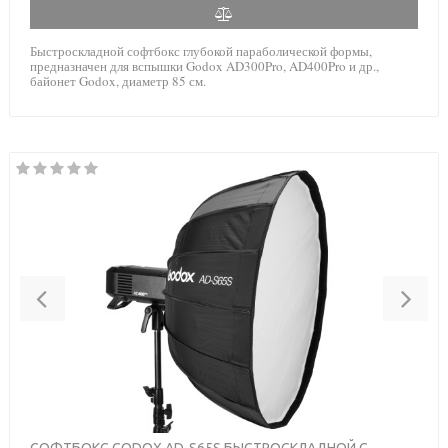
Быстроскладной софтбокс глубокой параболической формы,
предназначен для вспышки Godox AD300Pro, AD400Pro и др.,
байонет Godox, диаметр 85 см.
Previous
Nex
СОФТБОКС GODOX AD-S65S БЫСТРОСКЛАДНОЙ С