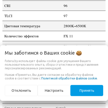
CRI
96
TLCI
97
Цветовая температура
2800K~6500К
Количество эффектов
FX 11
Дистанция управления
Bluetooth макс.30м
Мы заботимся о Ваших
cookie
Рабочая температура
-10°C...+40°C
fotera.by использует файлы cookie для улучшения Вашего
пользовательского опыта, сбора статистики и представления
Размер
34.2x9.2x11.1
персонализированных рекомендаций.
Нажав «Принять», Вы даете согласие на обработку файлов
Вес (с защитной крышкой)
~526 г
cookie в соответствии с
Политикой обработки файлов cookie
.
Отклонить
Настроить
Принять
ДОПОЛНИТЕЛЬНАЯ ИНФОРМАЦИЯ