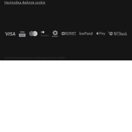
Настройка файлов cookie
фототехника купить в минске, фотоаппарат цена, фотокамера для съемки, видеокамера для блогера, купить фотоаппарат в беларуси, фотомагазин минск, фототехника купить в минске, фотоаппарат цена, фотокамера для съемки, видеокамера для блогера, купить фотоаппарат в беларуси, фотомагазин минск, фототехника купить в минске, фотоаппарат цена, фотокамера для съемки, видеокамера для блогера, купить фотоаппарат в беларуси, фотомагазин минск, фототехника купить в минске, фотоаппарат
цена, фотокамера для съемки, видеокамера для блогера, купить фотоаппарат в беларуси, фотомагазин минск
Система интернет-магазинов beseller
ЗАКАЗАТЬ ЗВОНОК
Контактный телефон
Ваше имя
Комментарий
Я согласен с условиями
Пользовательского соглашения
перезвоните мне