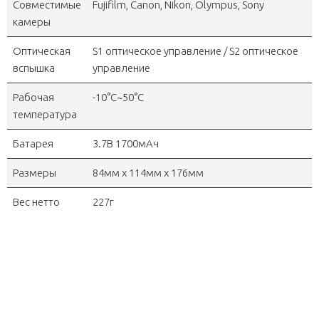
Совместимые
Fujifilm, Canon, Nikon, Olympus, Sony
камеры
Оптическая
S1 оптическое управление / S2 оптическое
вспышка
управление
Рабочая
-10°C~50°C
температура
Батарея
3.7В 1700мАч
Размеры
84мм x 114мм x 176мм
Вес нетто
227г