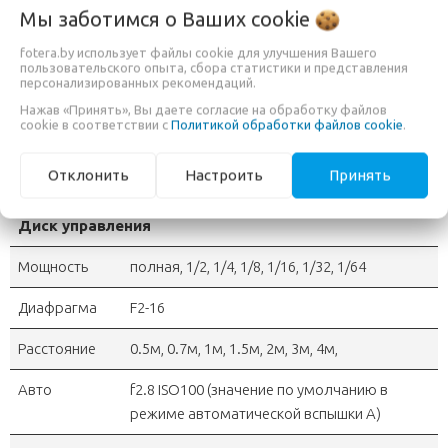
Мы заботимся о Ваших
cookie
Мощность
7 уровней: 1/1-1/64
fotera.by использует файлы cookie для улучшения Вашего
вспышки
пользовательского опыта, сбора статистики и представления
персонализированных рекомендаций.
Цветовая
6000K±200K
Нажав «Принять», Вы даете согласие на обработку файлов
температура
cookie в соответствии с
Политикой обработки файлов cookie
.
Фокусное
28 мм (фиксированное значение)
Отклонить
Настроить
Принять
расстояние
Диск управления
Мощность
полная, 1/2, 1/4, 1/8, 1/16, 1/32, 1/64
Диафрагма
F2-16
Расстояние
0.5м, 0.7м, 1м, 1.5м, 2м, 3м, 4м,
Авто
f2.8 ISO100 (значение по умолчанию в
режиме автоматической вспышки A)