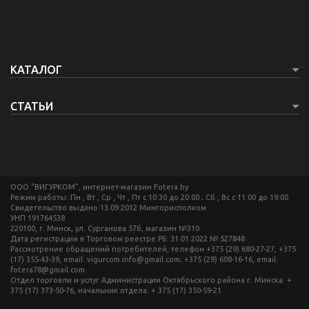
КАТАЛОГ
СТАТЬИ
ООО "ВИГУРКОМ", интернет-магазин Fotera.by
Режим работы: Пн , Вт , Ср , Чт , Пт c 10:30 до 20:00 ; Сб , Вс c 11:00 до 19:00
Свидетельство выдано 13.09.2012 Мингорисполком
УНП 191764538
220100, г. Минск, ул. Сурганова 57б, магазин №310
Дата регистрации в Торговом реестре РБ: 31.01.2022 № 527848
Рассмотрение обращений потребителей, телефон +375 (29) 680-27-27, +375
(17) 355-43-39, email: vigurcom.info@gmail.com; +375 (29) 608-16-16, email:
fotera78@gmail.com
Отдел торговли и услуг Администрации Октябрьского района г. Минска: +
375 (17) 373-50-76, начальник отдела: + 375 (17) 350-59-21