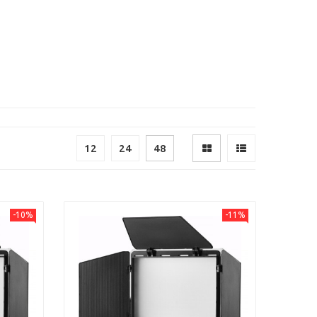
12
24
48
-10%
-11%
Next
Previous
Next