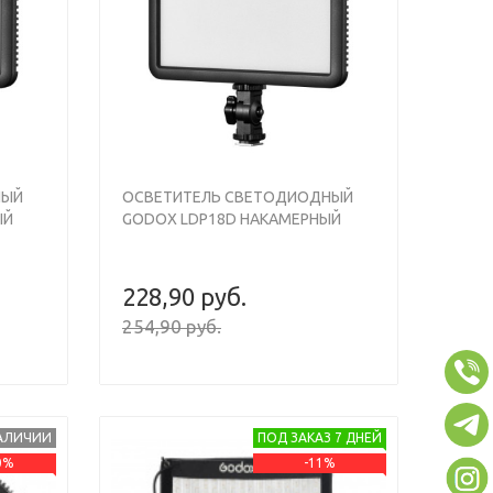
Next
Previous
Next
НЫЙ
ОСВЕТИТЕЛЬ СВЕТОДИОДНЫЙ
ЫЙ
GODOX LDP18D НАКАМЕРНЫЙ
228,90 руб.
254,90 руб.
НАЛИЧИИ
ПОД ЗАКАЗ 7 ДНЕЙ
0%
-11%