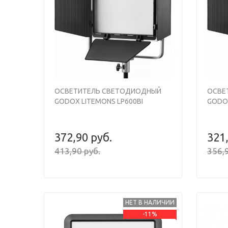
Previous
Next
Previou
ОСВЕТИТЕЛЬ СВЕТОДИОДНЫЙ
ОСВЕ
GODOX LITEMONS LP600BI
GODOX
372,90 руб.
321
413,90 руб.
356,9
НЕТ В НАЛИЧИИ
-11%