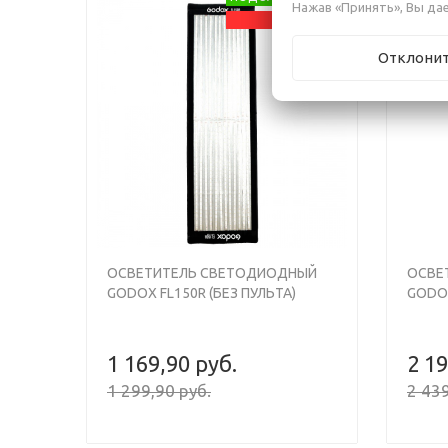
Нажав «Принять», Вы дае
-11%
Отклони
Previous
Next
Previou
ОСВЕТИТЕЛЬ СВЕТОДИОДНЫЙ
ОСВЕ
GODOX FL150R (БЕЗ ПУЛЬТА)
GODO
1 169,90 руб.
2 19
1 299,90 руб.
2 439