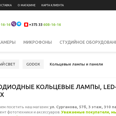
ОСТАВКА
О МАГАЗИНЕ
КАРТА КЛИЕНТА
-16-16
+375 33
608-16-16
КАМЕРЫ
МИКРОФОНЫ
СТУДИЙНОЕ ОБОРУДОВАН
 НАКАМЕРНЫЙ СВЕТ
СИСТЕМЫ СТАБИЛИЗАЦИИ
Н
ЫЙ СВЕТ
GODOX
Кольцевые лампы и панели
ЮКЗАКИ
ШТАТИВЫ, КРЕПЛЕНИЯ, СТОЙКИ
БИНОКЛ
ОДИОДНЫЕ КОЛЬЦЕВЫЕ ЛАМПЫ, LED
X
ЛАНШЕТЫ
СВЕТОФИЛЬТРЫ
АККУМУЛЯТОРЫ
АК
ем посетить наш магазин:
ул. Сурганова, 57б, 3 этаж, 310 па
ент фототехники и аксессуаров.
Уважаемые покупатели, мы
РОДАЖА