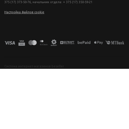
375 (17) 373-50-76, начальник отдела: + 375 (17) 350-59-21
Настройка файлов cookie
фототехника купить в минске, фотоаппарат цена, фотокамера для съемки, видеокамера для блогера, купить фотоаппарат в беларуси, фотомагазин минск, фототехника купить в минске, фотоаппарат цена, фотокамера для съемки, видеокамера для блогера, купить фотоаппарат в беларуси, фотомагазин минск, фототехника купить в минске, фотоаппарат цена, фотокамера для съемки, видеокамера для блогера, купить фотоаппарат в беларуси, фотомагазин минск, фототехника купить в минске, фотоаппарат
цена, фотокамера для съемки, видеокамера для блогера, купить фотоаппарат в беларуси, фотомагазин минск
Система интернет-магазинов beseller
ЗАКАЗАТЬ ЗВОНОК
Контактный телефон
Ваше имя
Комментарий
Я согласен с условиями