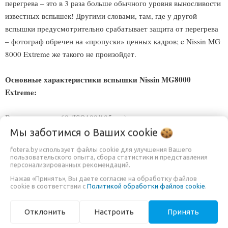
перегрева – это в 3 раза больше обычного уровня выносливости
известных вспышек! Другими словами, там, где у другой
вспышки предусмотрительно срабатывает защита от перегрева
– фотограф обречен на «пропуски» ценных кадров; c Nissin MG
8000 Extreme же такого не произойдет.
Основные характеристики вспышки Nissin MG8000
Extreme:
Ведущее число: 60 (ISO100/105mm);
Время перезарядки: от 0,1 до 5,5 секунд
Мы заботимся о Ваших
cookie
Наличие вспомогательной (заполняющей) фронтальной
fotera.by использует файлы cookie для улучшения Вашего
вспышки, ведущее число – 12 (ISO 100)
пользовательского опыта, сбора статистики и представления
персонализированных рекомендаций.
Разнообразные режимы –TTL, Manual/Av, Multi flash
Нажав «Принять», Вы даете согласие на обработку файлов
(стробоскоп)
cookie в соответствии с
Политикой обработки файлов cookie
.
Управление экспозицией: мануальное или TTL;
Компенсация: ±3 EV
Отклонить
Настроить
Принять
Подсветка автофокуса: эффективный диапазон 0.7 – 10 м.