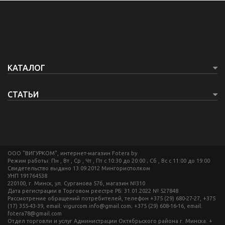
КАТАЛОГ
СТАТЬИ
ООО "ВИГУРКОМ", интернет-магазин Fotera.by
Режим работы: Пн , Вт , Ср , Чт , Пт c 10:30 до 20:00 ; Сб , Вс c 11:00 до 19:00
Свидетельство выдано 13.09.2012 Мингорисполком
УНП 191764538
220100, г. Минск, ул. Сурганова 57б, магазин №310
Дата регистрации в Торговом реестре РБ: 31.01.2022 № 527848
Рассмотрение обращений потребителей, телефон +375 (29) 680-27-27, +375
(17) 355-43-39, email: vigurcom.info@gmail.com; +375 (29) 608-16-16, email:
fotera78@gmail.com
Отдел торговли и услуг Администрации Октябрьского района г. Минска: +