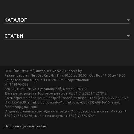
КАТАЛОГ
СТАТЬИ
ООО "ВИГУРКОМ", интернет-магазин Fotera.by
Режим работы: Пн , Вт , Ср , Чт , Пт c 10:30 до 20:00 ; Сб , Вс c 11:00 до 19:00
Свидетельство выдано 13.09.2012 Мингорисполком
УНП 191764538
220100, г. Минск, ул. Сурганова 57б, магазин №310
Дата регистрации в Торговом реестре РБ: 31.01.2022 № 527848
Рассмотрение обращений потребителей, телефон +375 (29) 680-27-27, +375
(17) 355-43-39, email: vigurcom.info@gmail.com; +375 (29) 608-16-16, email:
fotera78@gmail.com
Отдел торговли и услуг Администрации Октябрьского района г. Минска: +
375 (17) 373-50-76, начальник отдела: + 375 (17) 350-59-21
Настройка файлов cookie