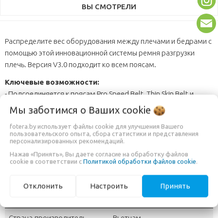
ВЫ СМОТРЕЛИ
Распределите вес оборудования между плечами и бедрами с
помощью этой инновационной системы ремня разгрузки
плечь. Версия V3.0 подходит ко всем поясам.
Ключевые возможности:
- Подсоединяется к поясам Pro Speed Belt, Thin Skin Belt и
Steroid Speed Belt
Мы заботимся о Ваших
cookie
- Мягкая обшивка, легкий, хорошо складывается
fotera.by использует файлы cookie для улучшения Вашего
- Два натяжных кармашка
пользовательского опыта, сбора статистики и представления
- Новое крепление
персонализированных рекомендаций.
- Совместимы с ремнями для поддержки Camera Support
Нажав «Принять», Вы даете согласие на обработку файлов
cookie в соответствии с
Политикой обработки файлов cookie
.
Straps V3.0
Отклонить
Настроить
Принять
ДОПОЛНИТЕЛЬНАЯ ИНФОРМАЦИЯ
Страна-производитель
Вьетнам