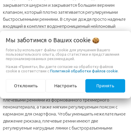
закрывается шнурком и закрывается большим верхним
клапаном, который плотно затягивается регулируемыми
быстросъемными ремнями. В случае дождя просто наденьте
входящий в комплект водонепроницаемый нейлоновый
чехол от дождя соответствующего красного цвета, который
Мы заботимся о Ваших
cookie
плотно прилегает к рюкзаку. Для крепления камеры в
рюкзаке есть боковой карман для штативов большего
fotera.by использует файлы cookie для улучшения Вашего
размера и эластичные шнуры сзади для штативов меньшего
пользовательского опыта, сбора статистики и представления
персонализированных рекомендаций.
размера. А чтобы стильно приветствовать прогулки на
Нажав «Принять», Вы даете согласие на обработку файлов
свежем воздухе, Manfrotto производит штативы и трости
cookie в соответствии с
Политикой обработки файлов cookie
.
соответствующего красного цвета.
Отклонить
Настроить
Принять
Для стабильности, структурной целостности и комфорта
рюкзак Off road Hiker оснащен двумя регулируемыми
плечевыми ремнями из формованного трехмерного
пеноматериала, а также мягким регулируемым поясом с
карманом для смартфона. Чтобы уменьшить нежелательное
движение рюкзака, плечевые ремни имеют две
регулируемые нагрудные лямки с быстроразъемными