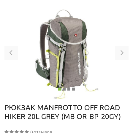
Previous
Ne
РЮКЗАК MANFROTTO OFF ROAD
HIKER 20L GREY (MB OR-BP-20GY)
0 отзывов