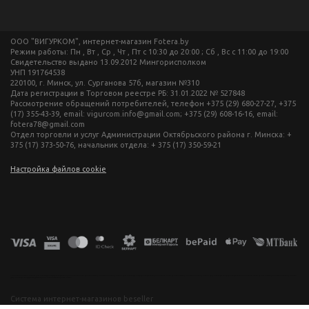
ООО "ВИГУРКОМ", интернет-магазин Fotera.by
Режим работы: Пн , Вт , Ср , Чт , Пт c 10:30 до 20:00 ; Сб , Вс c 11:00 до 19:00
Свидетельство выдано 13.09.2012 Мингорисполком
УНП 191764538
220100, г. Минск, ул. Сурганова 57б, магазин №310
Дата регистрации в Торговом реестре РБ: 31.01.2022 № 527848
Рассмотрение обращений потребителей, телефон +375 (29) 680-27-27, +375
(17) 355-43-39, email: vigurcom.info@gmail.com; +375 (29) 608-16-16, email:
fotera78@gmail.com
Отдел торговли и услуг Администрации Октябрьского района г. Минска: +
375 (17) 373-50-76, начальник отдела: + 375 (17) 350-59-21
Настройка файлов cookie
фототехника купить в минске, фотоаппарат цена, фотокамера для съемки, видеокамера для блогера, купить фотоаппарат в беларуси, фотомагазин минск, фототехника купить в минске, фотоаппарат цена, фотокамера для съемки, видеокамера для блогера, купить фотоаппарат в беларуси, фотомагазин минск, фототехника купить в минске, фотоаппарат цена, фотокамера для съемки, видеокамера для блогера, купить фотоаппарат в беларуси, фотомагазин минск, фототехника купить в минске, фотоаппарат
цена, фотокамера для съемки, видеокамера для блогера, купить фотоаппарат в беларуси, фотомагазин минск
Система интернет-магазинов beseller