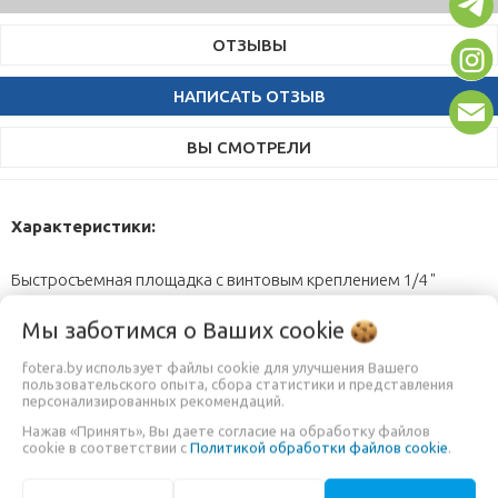
ОТЗЫВЫ
НАПИСАТЬ ОТЗЫВ
ВЫ СМОТРЕЛИ
Характеристики:
Быстросъемная площадка с винтовым креплением 1/4 "
Резьбовой адаптер 3/8 дюйма
Мы заботимся о Ваших
cookie
Поворот шаровой головки на 360 градусов и наклонять на 90
градусов
fotera.by использует файлы cookie для улучшения Вашего
пользовательского опыта, сбора статистики и представления
Держатель для телефона подходит для телефонов шириной
персонализированных рекомендаций.
от 60 до 104 мм
Нажав «Принять», Вы даете согласие на обработку файлов
Резиновые ножки для устойчивости и прочного захвата
cookie в соответствии с
Политикой обработки файлов cookie
.
Встроенный пузырьковый уровень
Максимальная грузоподъемность 3 кг