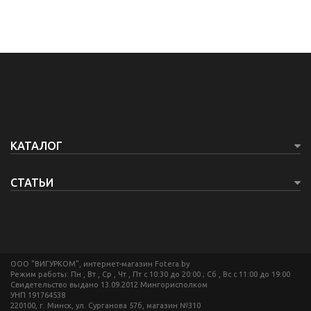
КАТАЛОГ
СТАТЬИ
ООО "ВИГУРКОМ", интернет-магазин Fotera.by
Режим работы: Пн , Вт , Ср , Чт , Пт c 10:30 до 20:00 ; Сб , Вс c 11:00 до 19:00
Свидетельство выдано 13.09.2012 Мингорисполком
УНП 191764538
220100, г. Минск, ул. Сурганова 57б, магазин №310