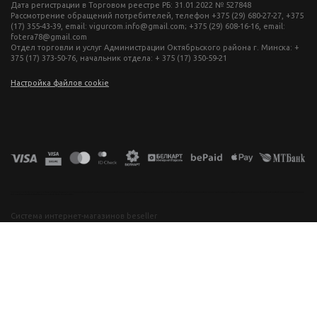
Дата регистрации в Торговом реестре РБ: 31.01.2022 № 527848
Рассмотрение обращений потребителей, телефон +375 (29) 680-27-27, +375
(17) 355-43-39, email: vigurcom.info@gmail.com; +375 (29) 608-16-16, email:
fotera78@gmail.com
Отдел торговли и услуг Администрации Октябрьского района г. Минска: +
375 (17) 373-50-76, начальник отдела: + 375 (17) 350-59-21
Настройка файлов cookie
фототехника купить в минске, фотоаппарат цена, фотокамера для съемки, видеокамера для блогера, купить фотоаппарат в беларуси, фотомагазин минск, фототехника купить в минске, фотоаппарат цена, фотокамера для съемки, видеокамера для блогера, купить фотоаппарат в беларуси, фотомагазин минск, фототехника купить в минске, фотоаппарат цена, фотокамера для съемки, видеокамера для блогера, купить фотоаппарат в беларуси, фотомагазин минск, фототехника купить в минске, фотоаппарат
цена, фотокамера для съемки, видеокамера для блогера, купить фотоаппарат в беларуси, фотомагазин минск
Система интернет-магазинов beseller
ЗАКАЗАТЬ ЗВОНОК
Контактный телефон
Ваше имя