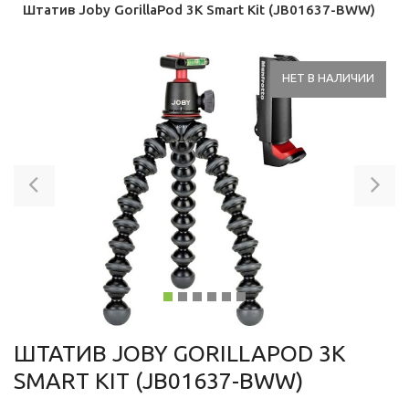
Штатив Joby GorillaPod 3K Smart Kit (JB01637-BWW)
НЕТ В НАЛИЧИИ
Previous
Ne
ШТАТИВ JOBY GORILLAPOD 3K
SMART KIT (JB01637-BWW)