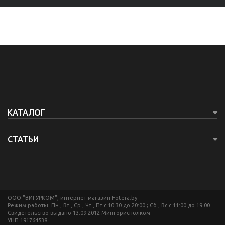
КАТАЛОГ
СТАТЬИ
ООО "ВИГУРКОМ", интернет-магазин Fotera.by
Режим работы: Пн , Вт , Ср , Чт , Пт c 10:30 до 20:00 ; Сб , Вс c 11:00 до 19:00
Свидетельство выдано 13.09.2012 Мингорисполком
УНП 191764538