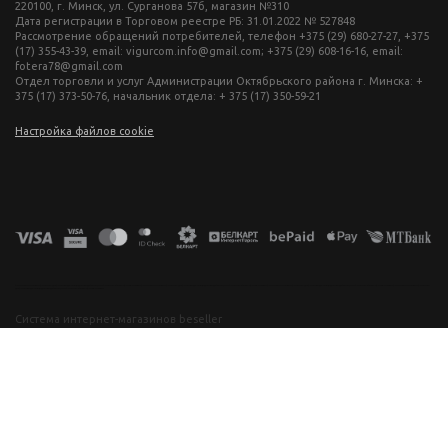
220100, г. Минск, ул. Сурганова 57б, магазин №310
Дата регистрации в Торговом реестре РБ: 31.01.2022 № 527848
Рассмотрение обращений потребителей, телефон +375 (29) 680-27-27, +375
(17) 355-43-39, email: vigurcom.info@gmail.com; +375 (29) 608-16-16, email:
fotera78@gmail.com
Отдел торговли и услуг Администрации Октябрьского района г. Минска: +
375 (17) 373-50-76, начальник отдела: + 375 (17) 350-59-21
Настройка файлов cookie
фототехника купить в минске, фотоаппарат цена, фотокамера для съемки, видеокамера для блогера, купить фотоаппарат в беларуси, фотомагазин минск, фототехника купить в минске, фотоаппарат цена, фотокамера для съемки, видеокамера для блогера, купить фотоаппарат в беларуси, фотомагазин минск, фототехника купить в минске, фотоаппарат цена, фотокамера для съемки, видеокамера для блогера, купить фотоаппарат в беларуси, фотомагазин минск, фототехника купить в минске, фотоаппарат
цена, фотокамера для съемки, видеокамера для блогера, купить фотоаппарат в беларуси, фотомагазин минск
Система интернет-магазинов beseller
ЗАКАЗАТЬ ЗВОНОК
Контактный телефон
Ваше имя