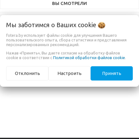
ВЫ СМОТРЕЛИ
Мы заботимся о Ваших
cookie
ДОПОЛНИТЕЛЬНАЯ ИНФОРМАЦИЯ
fotera.by использует файлы cookie для улучшения Вашего
пользовательского опыта, сбора статистики и представления
персонализированных рекомендаций.
Страна-производитель
Китай
Нажав «Принять», Вы даете согласие на обработку файлов
cookie в соответствии с
Политикой обработки файлов cookie
.
Сервисный центр
"OOO Вигурком", г. Минск,
Сурганова 57б, №310
Отклонить
Настроить
Принять
Гарантийный срок
12 месяцев