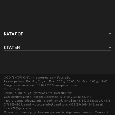
КАТАЛОГ
СТАТЬИ
ООО "ВИГУРКОМ", интернет-магазин Fotera.by
Режим работы: Пн , Вт , Ср , Чт , Пт c 10:30 до 20:00 ; Сб , Вс c 11:00 до 19:00
Свидетельство выдано 13.09.2012 Мингорисполком
УНП 191764538
220100, г. Минск, ул. Сурганова 57б, магазин №310
Дата регистрации в Торговом реестре РБ: 31.01.2022 № 527848
Рассмотрение обращений потребителей, телефон +375 (29) 680-27-27, +375
(17) 355-43-39, email: vigurcom.info@gmail.com; +375 (29) 608-16-16, email:
fotera78@gmail.com
Отдел торговли и услуг Администрации Октябрьского района г. Минска: +