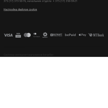
375 (17) 373-50-76, начальник отдела: + 375 (17) 350-59-21
Настройка файлов cookie
фототехника купить в минске, фотоаппарат цена, фотокамера для съемки, видеокамера для блогера, купить фотоаппарат в беларуси, фотомагазин минск, фототехника купить в минске, фотоаппарат цена, фотокамера для съемки, видеокамера для блогера, купить фотоаппарат в беларуси, фотомагазин минск, фототехника купить в минске, фотоаппарат цена, фотокамера для съемки, видеокамера для блогера, купить фотоаппарат в беларуси, фотомагазин минск, фототехника купить в минске, фотоаппарат
цена, фотокамера для съемки, видеокамера для блогера, купить фотоаппарат в беларуси, фотомагазин минск
Система интернет-магазинов beseller
ЗАКАЗАТЬ ЗВОНОК
Контактный телефон
Ваше имя
Комментарий
Я согласен с условиями