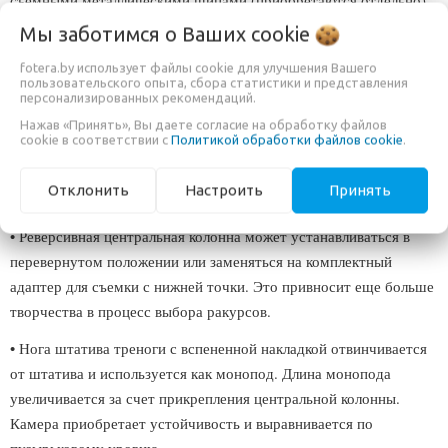
съемными металлическими шипами (приобретаются отдельно).
Мы заботимся о Ваших
cookie
Ноги складываются реверсивно, что уменьшает для хранения и
переноски габаритный размер штатива.
fotera.by использует файлы cookie для улучшения Вашего
пользовательского опыта, сбора статистики и представления
• Благодаря клипсовыми замками QuickLock, которые
персонализированных рекомендаций.
блокируют каждую секцию отдельно, секции ноги штатива
Нажав «Принять», Вы даете согласие на обработку файлов
cookie в соответствии с
Политикой обработки файлов cookie
.
раскрываются одним движением руки. Тренога быстро
приводится в рабочее состояние и так же быстро собирается
Отклонить
Настроить
Принять
для транспортировки.
• Реверсивная центральная колонна может устанавливаться в
перевернутом положении или заменяться на комплектный
адаптер для съемки с нижней точки. Это привносит еще больше
творчества в процесс выбора ракурсов.
• Нога штатива треноги с вспененной накладкой отвинчивается
от штатива и используется как монопод. Длина монопода
увеличивается за счет прикрепления центральной колонны.
Камера приобретает устойчивость и выравнивается по