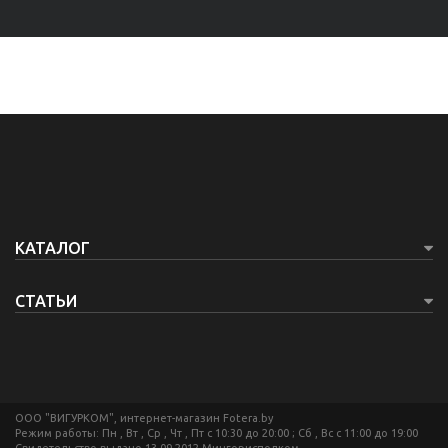
КАТАЛОГ
СТАТЬИ
ООО "ВИГУРКОМ", интернет-магазин Fotera.by
Режим работы: Пн , Вт , Ср , Чт , Пт c 10:30 до 20:00 ; Сб , Вс c 11:00 до 19:00
Свидетельство выдано 13.09.2012 Мингорисполком