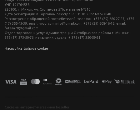
УНП 191764538
220100, г. Минск, ул. Сурганова 57б, магазин №310
Дата регистрации в Торговом реестре РБ: 31.01.2022 № 527848
Рассмотрение обращений потребителей, телефон +375 (29) 680-27-27, +375
(17) 355-43-39, email: vigurcom.info@gmail.com; +375 (29) 608-16-16, email:
fotera78@gmail.com
Отдел торговли и услуг Администрации Октябрьского района г. Минска: +
375 (17) 373-50-76, начальник отдела: + 375 (17) 350-59-21
Настройка файлов cookie
фототехника купить в минске, фотоаппарат цена, фотокамера для съемки, видеокамера для блогера, купить фотоаппарат в беларуси, фотомагазин минск, фототехника купить в минске, фотоаппарат цена, фотокамера для съемки, видеокамера для блогера, купить фотоаппарат в беларуси, фотомагазин минск, фототехника купить в минске, фотоаппарат цена, фотокамера для съемки, видеокамера для блогера, купить фотоаппарат в беларуси, фотомагазин минск, фототехника купить в минске, фотоаппарат
цена, фотокамера для съемки, видеокамера для блогера, купить фотоаппарат в беларуси, фотомагазин минск
Система интернет-магазинов beseller
ЗАКАЗАТЬ ЗВОНОК
Контактный телефон
Ваше имя