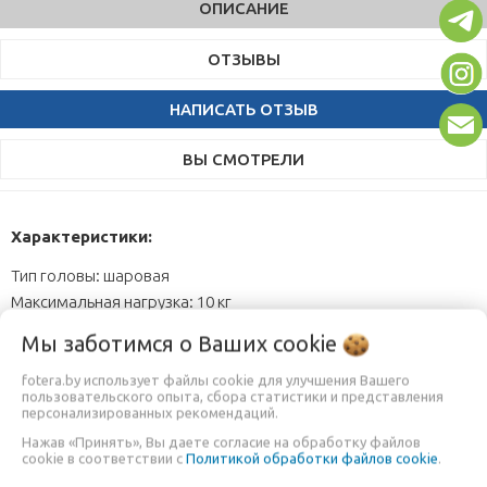
ОПИСАНИЕ
ОТЗЫВЫ
НАПИСАТЬ ОТЗЫВ
ВЫ СМОТРЕЛИ
Характеристики:
Тип головы: шаровая
Максимальная нагрузка: 10 кг
Диаметр шара: 30 мм
Мы заботимся о Ваших
cookie
Высота головы: 85 мм
Размер площадки: 38х40 мм
fotera.by использует файлы cookie для улучшения Вашего
пользовательского опыта, сбора статистики и представления
Крепление для камеры: 1/4”
персонализированных рекомендаций.
Крепление к штативу: 3/8”
Нажав «Принять», Вы даете согласие на обработку файлов
Диаметр базы для установки на штатив: 40 мм
cookie в соответствии с
Политикой обработки файлов cookie
.
Панорамирование по горизонтали: 360 градусов