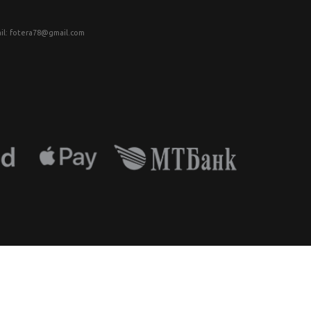
il: fotera78@gmail.com