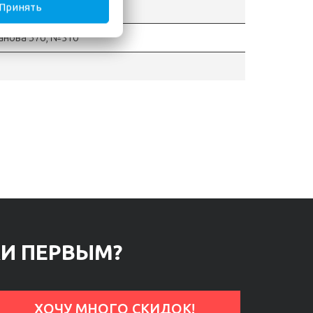
Принять
ганова 57б, №310
КИ ПЕРВЫМ?