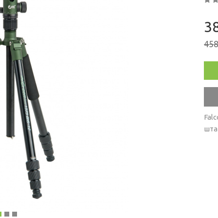
РОДАЖА
38
458
Fal
шта