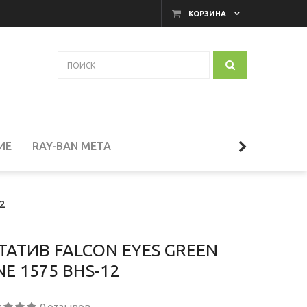
КОРЗИНА
ИЕ
RAY-BAN META
АКАМЕРНЫЕ МОНИТОРЫ
12
И
ТЕЛЕСКОПЫ
АТИВ FALCON EYES GREEN
NE 1575 BHS-12
СЕССУАРЫ
0 отзывов