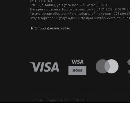
УНП 191764538
220100, г. Минск, ул. Сурганова 57б, магазин №310
Дата регистрации в Торговом реестре РБ: 31.01.2022 № 527848
Рассмотрение обращений потребителей, телефон +375 (29) 680-27-
Отдел торговли и услуг Администрации Октябрьского района г. М
Настройка файлов cookie
фототехника купить в минске, фотоаппарат цена, фотокамера для съемки, видеокамера для блогера, купить фотоаппарат в беларуси, фотомагазин минск, фототехника купить в минске, фотоаппарат цена, фотокамера для съемки, видеокамера для блогера, купить фотоаппарат в беларуси, фотомагазин минск, фототехника купить в минске, фотоаппарат цена, фотокамера для съемки, видеокамера для блогера, купить фото
Система интернет-магазинов beseller
ЗАКАЗАТЬ ЗВОНОК
Контактный телефон