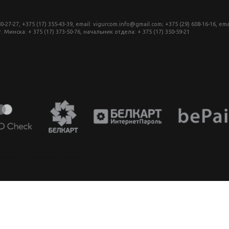
27, +375 (17) 355-43-39, email: vigurcom.info@gmail.com; +375 (29) 608-16-16, ema
инска: + 375 (17) 373-50-76, начальник отдела: + 375 (17) 350-59-21
аппарат в беларуси, фотомагазин минск, фототехника купить в минске, фотоаппарат цена, фотокамера для съемки, видеокамера для блогера, купить фотоаппарат в беларуси, фотомагазин минск