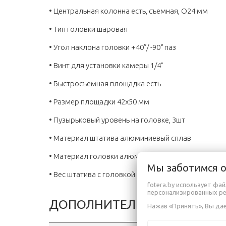
• Центральная колонна есть, съемная, O24 мм
• Тип головки шаровая
• Угол наклона головки +40°/ -90° паз
• Винт для установки камеры 1/4"
• Быстросъемная площадка есть
• Размер площадки 42х50 мм
• Пузырьковый уровень на головке, 3шт
• Материал штатива алюминиевый сплав
• Материал головки алюминиевый сплав
Мы заботимся 
• Вес штатива с головкой 1.55 кг
fotera.by использует фа
персонализированных р
ДОПОЛНИТЕЛЬНАЯ ИНФОР
Нажав «Принять», Вы дае