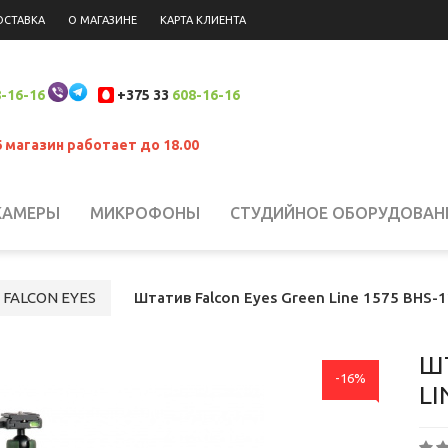
ОСТАВКА
О МАГАЗИНЕ
КАРТА КЛИЕНТА
-16-16
+375 33
608-16-16
6 магазин работает до 18.00
КАМЕРЫ
МИКРОФОНЫ
СТУДИЙНОЕ ОБОРУДОВАН
 НАКАМЕРНЫЙ СВЕТ
СИСТЕМЫ СТАБИЛИЗАЦИИ
Н
FALCON EYES
Штатив Falcon Eyes Green Line 1575 BHS-
ЮКЗАКИ
ШТАТИВЫ, КРЕПЛЕНИЯ, СТОЙКИ
БИНОКЛ
ШТ
-16%
LI
ЛАНШЕТЫ
СВЕТОФИЛЬТРЫ
АККУМУЛЯТОРЫ
АК