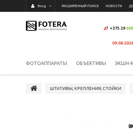
РАСШИРЕННЫЙ ПОИСК
НОВОСТИ
Д
Вход
+375 29
608
09.08.202
ФОТОАППАРАТЫ
ОБЪЕКТИВЫ
ЭКШН-
ВИДЕОКАМЕРЫ
ВСПЫШКИ, ОСВЕТИТЕЛИ,
ШТАТИВЫ, КРЕПЛЕНИЯ, СТОЙКИ
КАРТЫ ПАМЯТИ, КАРТРИДЕРЫ
СУМКИ, Р
ВИДЕОРЕГИСТРАТОРЫ
ГРАФИЧЕСКИЕ П