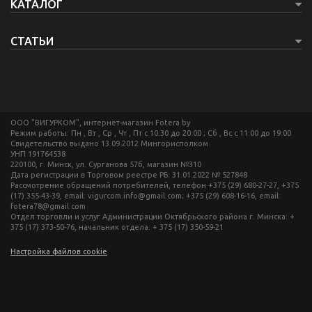
КАТАЛОГ
СТАТЬИ
ООО "ВИГУРКОМ", интернет-магазин Fotera.by
Режим работы: Пн , Вт , Ср , Чт , Пт c 10:30 до 20:00 ; Сб , Вс c 11:00 до 19:00
Свидетельство выдано 13.09.2012 Мингорисполком
УНП 191764538
220100, г. Минск, ул. Сурганова 57б, магазин №310
Дата регистрации в Торговом реестре РБ: 31.01.2022 № 527848
Рассмотрение обращений потребителей, телефон +375 (29) 680-27-27, +375
(17) 355-43-39, email: vigurcom.info@gmail.com; +375 (29) 608-16-16, email:
fotera78@gmail.com
Отдел торговли и услуг Администрации Октябрьского района г. Минска: +
375 (17) 373-50-76, начальник отдела: + 375 (17) 350-59-21
Настройка файлов cookie