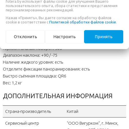
fotera.by использует файлы cookie для улучшения Вашего
пользовательского опыта, сбора статистики и представления
площадки QR6, делает установку и быстрый съём камеры
персонализированных рекомендаций.
достаточно простой и лёгкой. Длинная рукоятка позволит
Нажав «Принять», Вы даете согласие на обработку файлов
свободно управлять головкой.
cookie в соответствии с
Политикой обработки файлов cookie
.
Технические особенности:
Отклонить
Настроить
Принять
Максимальная нагрузка: 6 кг
Горизонтальный поворот: 360 °
Диапазон наклона: +90 / -75
Наличие жидкого уровня: есть
Отделите фиксации панорамирования: есть
Быстро съёмная площадка: QR6
Вес: 1,2 кг
ДОПОЛНИТЕЛЬНАЯ ИНФОРМАЦИЯ
Страна-производитель
Китай
Сервисный центр
"OOO Вигурком", г. Минск,