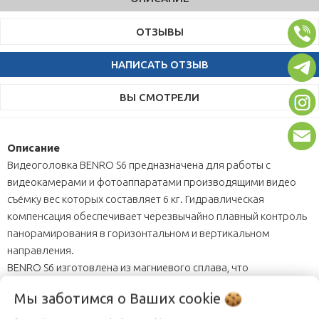
ОТЗЫВЫ
НАПИСАТЬ ОТЗЫВ
ВЫ СМОТРЕЛИ
Описание
Видеоголовка BENRO S6 предназначена для работы с
видеокамерами и фотоаппаратами производящими видео
съёмку вес которых составляет 6 кг. Гидравлическая
компенсация обеспечивает черезвычайно плавный контроль
панорамирования в горизонтальном и вертикальном
направления.
BENRO S6 изготовлена из магниевого сплава, что
обеспечивает её надёжность, можно установить как на
Мы заботимся о Ваших
cookie
штатив, так и на монопод и на слайдеры с резьбовым
креплением 3/8 дюйма. Благодаря наличию быстро съёмной