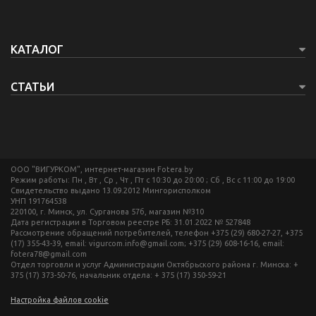
КАТАЛОГ
СТАТЬИ
ООО "ВИГУРКОМ", интернет-магазин Fotera.by
Режим работы: Пн , Вт , Ср , Чт , Пт c 10:30 до 20:00 ; Сб , Вс c 11:00 до 19:00
Свидетельство выдано 13.09.2012 Мингорисполком
УНП 191764538
220100, г. Минск, ул. Сурганова 57б, магазин №310
Дата регистрации в Торговом реестре РБ: 31.01.2022 № 527848
Рассмотрение обращений потребителей, телефон +375 (29) 680-27-27, +375
(17) 355-43-39, email: vigurcom.info@gmail.com; +375 (29) 608-16-16, email:
fotera78@gmail.com
Отдел торговли и услуг Администрации Октябрьского района г. Минска: +
375 (17) 373-50-76, начальник отдела: + 375 (17) 350-59-21
Настройка файлов cookie