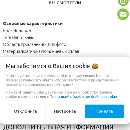
ВЫ СМОТРЕЛИ
Основные характеристики
Вид- Монопод
Тип- Напольный
Область применения- Для фото
Материалмагний-алюминиевый сплав
Минимальная высота, 74.5см
Мы заботимся о Ваших
cookie
Максимальная высота, 187см
Количество секций- 4
fotera.by использует файлы cookie для улучшения Вашего
Максимальная нагрузка, кг4
пользовательского опыта, сбора статистики и представления
персонализированных рекомендаций.
Вес, 2.08кг
Нажав «Принять», Вы даете согласие на обработку файлов
Головка
cookie в соответствии с
Политикой обработки файлов cookie
.
Головка в комплекте
Съемная площадка
Отклонить
Настроить
Принять
Резьба3/8"
ДОПОЛНИТЕЛЬНАЯ ИНФОРМАЦИЯ