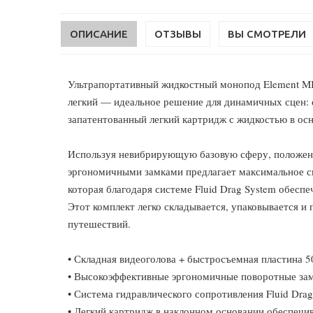
ОПИСАНИЕ
ОТЗЫВЫ
ВЫ СМОТРЕЛИ
Ультрапортативный жидкостный монопод Element MI
легкий — идеальное решение для динамичных сцен: 
запатентованный легкий картридж с жидкостью в ос
Используя невибрирующую базовую сферу, положени
эргономичными замками предлагает максимальное с
которая благодаря системе Fluid Drag System обесп
Этот комплект легко складывается, упаковывается и 
путешествий.
• Складная видеоголова + быстросъемная пластина 
• Высокоэффективные эргономичные поворотные за
• Система гидравлического сопротивления Fluid Drag
• Легкий картридж в наклонном основании обеспечи