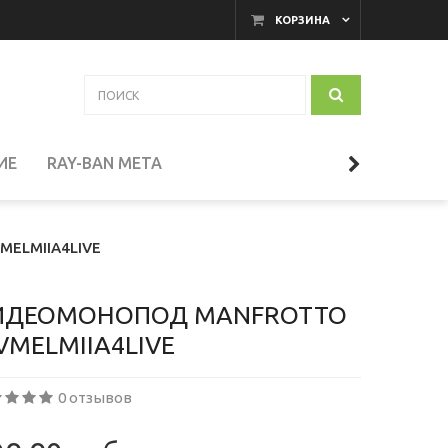
КОРЗИНА
ИЕ
RAY-BAN META
АКАМЕРНЫЕ МОНИТОРЫ
MELMIIA4LIVE
И
ТЕЛЕСКОПЫ
ИДЕОМОНОПОД MANFROTTO
VMELMIIA4LIVE
СЕССУАРЫ
0 отзывов