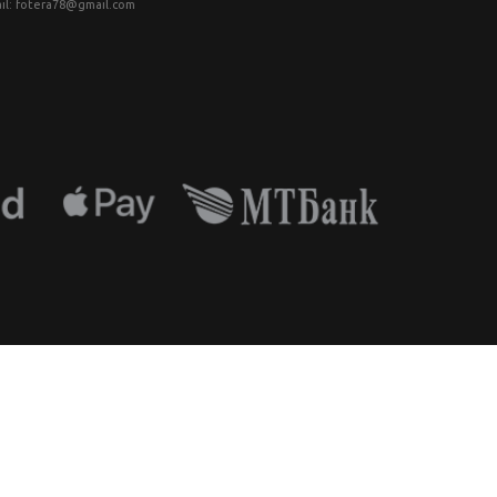
il: fotera78@gmail.com