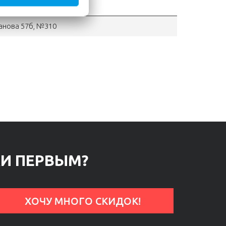
ганова 57б, №310
КИ ПЕРВЫМ?