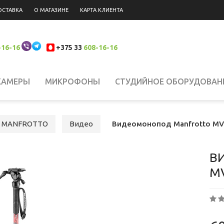
ОСТАВКА
О МАГАЗИНЕ
КАРТА КЛИЕНТА
-16-16
+375 33
608-16-16
КАМЕРЫ
МИКРОФОНЫ
СТУДИЙНОЕ ОБОРУДОВАН
 НАКАМЕРНЫЙ СВЕТ
СИСТЕМЫ СТАБИЛИЗАЦИИ
Н
MANFROTTO
Видео
Видеомонопод Manfrotto MV
ЮКЗАКИ
ШТАТИВЫ, КРЕПЛЕНИЯ, СТОЙКИ
БИНОКЛ
В
M
ЛАНШЕТЫ
СВЕТОФИЛЬТРЫ
АККУМУЛЯТОРЫ
АК
РОДАЖА