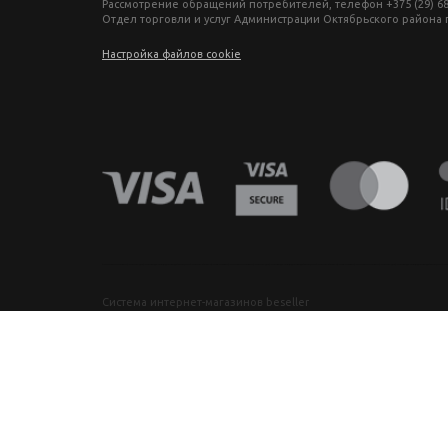
Рассмотрение обращений потребителей, телефон +375 (29) 680-27-
Отдел торговли и услуг Администрации Октябрьского района г. М
Настройка файлов cookie
фототехника купить в минске, фотоаппарат цена, фотокамера для съемки, видеокамера для блогера, купить фотоаппарат в беларуси, фотомагазин минск, фототехника купить в минске, фотоаппарат цена, фотокамера для съемки, видеокамера для блогера, купить фотоаппарат в беларуси, фотомагазин минск, фототехника купить в минске, фотоаппарат цена, фотокамера для съемки, видеокамера для блогера, купить фото
Система интернет-магазинов beseller
ЗАКАЗАТЬ ЗВОНОК
Контактный телефон
Ваше имя