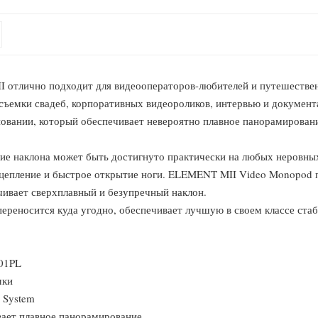
I отлично подходит для видеооператоров-любителей и путешествен
съемки свадеб, корпоративных видеороликов, интервью и документ
новании, который обеспечивает невероятно плавное панорамирован
е наклона может быть достигнуто практически на любых неровных
цепление и быстрое открытие ноги. ELEMENT MII Video Monopod п
ечивает сверхплавный и безупречный наклон.
переносится куда угодно, обеспечивает лучшую в своем классе ста
501PL
мки
 System
вает плавное панорамирование