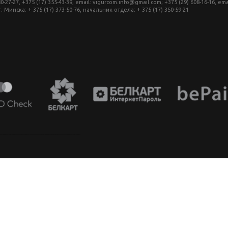
27, +375 (17) 355-43-39, email: vigurcom.info@gmail.com; +375 (29) 608-16-16, ema
инска: + 375 (17) 373-50-76, начальник отдела: + 375 (17) 350-59-21
аппарат в беларуси, фотомагазин минск, фототехника купить в минске, фотоаппарат цена, фотокамера для съемки, видеокамера для блогера, купить фотоаппарат в беларуси, фотомагазин минск