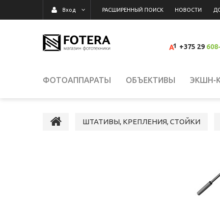
РАСШИРЕННЫЙ ПОИСК
НОВОСТИ
Д
Вход
+375 29
608
ФОТОАППАРАТЫ
ОБЪЕКТИВЫ
ЭКШН-
ВИДЕОКАМЕРЫ
ВСПЫШКИ, ОСВЕТИТЕЛИ,
ШТАТИВЫ, КРЕПЛЕНИЯ, СТОЙКИ
КАРТЫ ПАМЯТИ, КАРТРИДЕРЫ
СУМКИ, Р
ВИДЕОРЕГИСТРАТОРЫ
ГРАФИЧЕСКИЕ П
СРЕДСТВА ДЛЯ ОЧИСТКИ ОПТИКИ
РАСП