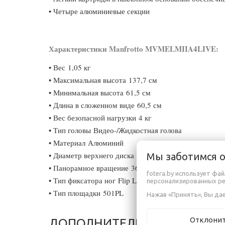
• Четыре алюминиевые секции
Характеристики Manfrotto MVMELMIIA4LIVE:
• Вес 1,05 кг
• Максимальная высота 137,7 см
• Минимальная высота 61,5 см
• Длина в сложенном виде 60,5 см
• Вес безопасной нагрузки 4 кг
• Тип головы Видео-/Жидкостная голова
• Материал Алюминий
• Диаметр верхнего диска 40 мм
Мы заботимся 
• Панорамное вращение 360°
fotera.by использует фа
• Тип фиксатора ног Flip Lock
персонализированных р
• Тип площадки 501PL
Нажав «Принять», Вы дае
Отклони
ДОПОЛНИТЕЛЬНАЯ ИНФОР