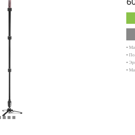
60
• Ма
• По
• Э
• Ма