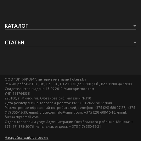
КАТАЛОГ
СТАТЬИ
ООО "ВИГУРКОМ", интернет-магазин Fotera.by
Режим работы: Пн , Вт , Ср , Чт , Пт c 10:30 до 20:00 ; Сб , Вс c 11:00 до 19:00
Свидетельство выдано 13.09.2012 Мингорисполком
УНП 191764538
220100, г. Минск, ул. Сурганова 57б, магазин №310
Дата регистрации в Торговом реестре РБ: 31.01.2022 № 527848
Рассмотрение обращений потребителей, телефон +375 (29) 680-27-27, +375
(17) 355-43-39, email: vigurcom.info@gmail.com; +375 (29) 608-16-16, email:
fotera78@gmail.com
Отдел торговли и услуг Администрации Октябрьского района г. Минска: +
375 (17) 373-50-76, начальник отдела: + 375 (17) 350-59-21
Настройка файлов cookie