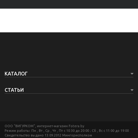
КАТАЛОГ
СТАТЬИ
ООО "ВИГУРКОМ", интернет-магазин Fotera.by
Режим работы: Пн , Вт , Ср , Чт , Пт c 10:30 до 20:00 ; Сб , Вс c 11:00 до 19:00
Свидетельство выдано 13.09.2012 Мингорисполком