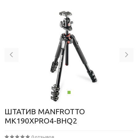
Previous
Ne
ШТАТИВ MANFROTTO
MK190XPRO4-BHQ2
0 отзывов