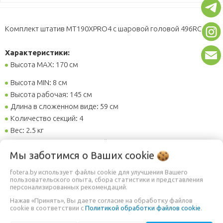
Комплект штатив MT190XPRO4 с шаровой головой 496RC2.
Характеристики:
Высота MAX: 170 см
Высота MIN: 8 см
Высота рабочая: 145 см
Длина в сложенном виде: 59 см
Количество секций: 4
Вес: 2.5 кг
Материал и цвет: Алюминий
Мы заботимся о Ваших
cookie
Черный
Механизм зажима: Клипсовый
fotera.by использует файлы cookie для улучшения Вашего
Нагрузка MAX: 6 кг
пользовательского опыта, сбора статистики и представления
персонализированных рекомендаций.
Наличие пузырькового уровня
Нажав «Принять», Вы даете согласие на обработку файлов
Центральная колонна: rapid - Q 90°
cookie в соответствии с
Политикой обработки файлов cookie
.