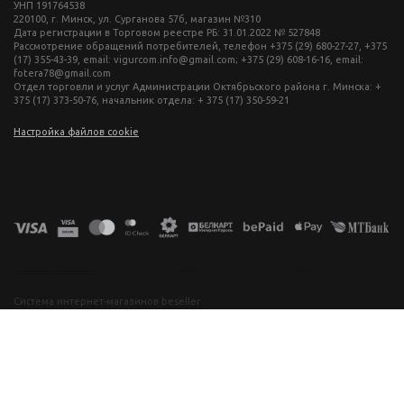
УНП 191764538
220100, г. Минск, ул. Сурганова 57б, магазин №310
Дата регистрации в Торговом реестре РБ: 31.01.2022 № 527848
Рассмотрение обращений потребителей, телефон +375 (29) 680-27-27, +375
(17) 355-43-39, email: vigurcom.info@gmail.com; +375 (29) 608-16-16, email:
fotera78@gmail.com
Отдел торговли и услуг Администрации Октябрьского района г. Минска: +
375 (17) 373-50-76, начальник отдела: + 375 (17) 350-59-21
Настройка файлов cookie
фототехника купить в минске, фотоаппарат цена, фотокамера для съемки, видеокамера для блогера, купить фотоаппарат в беларуси, фотомагазин минск, фототехника купить в минске, фотоаппарат цена, фотокамера для съемки, видеокамера для блогера, купить фотоаппарат в беларуси, фотомагазин минск, фототехника купить в минске, фотоаппарат цена, фотокамера для съемки, видеокамера для блогера, купить фотоаппарат в беларуси, фотомагазин минск, фототехника купить в минске, фотоаппарат
цена, фотокамера для съемки, видеокамера для блогера, купить фотоаппарат в беларуси, фотомагазин минск
Система интернет-магазинов beseller
ЗАКАЗАТЬ ЗВОНОК
Контактный телефон
Ваше имя