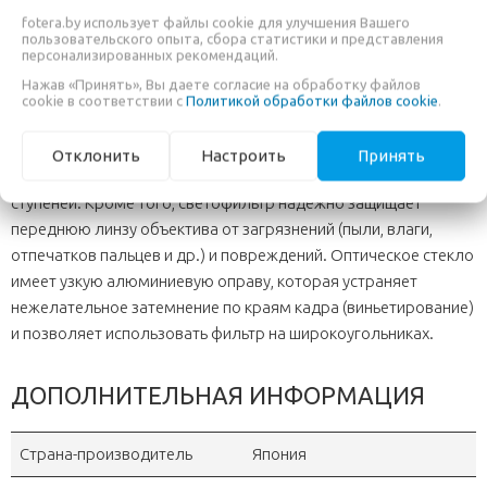
Поэтому при использовании Hoya PRO ND не требуется
fotera.by использует файлы cookie для улучшения Вашего
коррекция цветопередачи. Модельный ряд предоставляет
пользовательского опыта, сбора статистики и представления
персонализированных рекомендаций.
широкие возможности для работы с экспозиционными
параметрами.
Нажав «Принять», Вы даете согласие на обработку файлов
cookie в соответствии с
Политикой обработки файлов cookie
.
Hoya PRO ND64 имеет двухстороннее мультипросветление,
что выгодно выделяет его среди других затемняющих
Отклонить
Настроить
Принять
фильтров. Hoya PRO ND64 увеличивает экспозицию на 6
ступеней. Кроме того, светофильтр надежно защищает
переднюю линзу объектива от загрязнений (пыли, влаги,
отпечатков пальцев и др.) и повреждений. Оптическое стекло
имеет узкую алюминиевую оправу, которая устраняет
нежелательное затемнение по краям кадра (виньетирование)
и позволяет использовать фильтр на широкоугольниках.
ДОПОЛНИТЕЛЬНАЯ ИНФОРМАЦИЯ
Страна-производитель
Япония