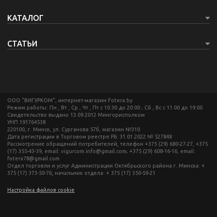
КАТАЛОГ
СТАТЬИ
ООО "ВИГУРКОМ", интернет-магазин Fotera.by
Режим работы: Пн , Вт , Ср , Чт , Пт c 10:30 до 20:00 ; Сб , Вс c 11:00 до 19:00
Свидетельство выдано 13.09.2012 Мингорисполком
УНП 191764538
220100, г. Минск, ул. Сурганова 57б, магазин №310
Дата регистрации в Торговом реестре РБ: 31.01.2022 № 527848
Рассмотрение обращений потребителей, телефон +375 (29) 680-27-27, +375
(17) 355-43-39, email: vigurcom.info@gmail.com; +375 (29) 608-16-16, email:
fotera78@gmail.com
Отдел торговли и услуг Администрации Октябрьского района г. Минска: +
375 (17) 373-50-76, начальник отдела: + 375 (17) 350-59-21
Настройка файлов cookie