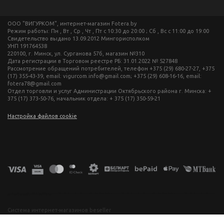
ООО "ВИГУРКОМ", интернет-магазин Fotera.by
Режим работы: Пн , Вт , Ср , Чт , Пт c 10:30 до 20:00 ; Сб , Вс c 11:00 до 19:00
Свидетельство выдано 13.09.2012 Мингорисполком
УНП 191764538
220100, г. Минск, ул. Сурганова 57б, магазин №310
Дата регистрации в Торговом реестре РБ: 31.01.2022 № 527848
Рассмотрение обращений потребителей, телефон +375 (29) 680-27-27, +375
(17) 355-43-39, email: vigurcom.info@gmail.com; +375 (29) 608-16-16, email:
fotera78@gmail.com
Отдел торговли и услуг Администрации Октябрьского района г. Минска: +
375 (17) 373-50-76, начальник отдела: + 375 (17) 350-59-21
Настройка файлов cookie
фототехника купить в минске, фотоаппарат цена, фотокамера для съемки, видеокамера для блогера, купить фотоаппарат в беларуси, фотомагазин минск, фототехника купить в минске, фотоаппарат цена, фотокамера для съемки, видеокамера для блогера, купить фотоаппарат в беларуси, фотомагазин минск, фототехника купить в минске, фотоаппарат цена, фотокамера для съемки, видеокамера для блогера, купить фотоаппарат в беларуси, фотомагазин минск, фототехника купить в минске, фотоаппарат
цена, фотокамера для съемки, видеокамера для блогера, купить фотоаппарат в беларуси, фотомагазин минск
Система интернет-магазинов beseller
ЗАКАЗАТЬ ЗВОНОК