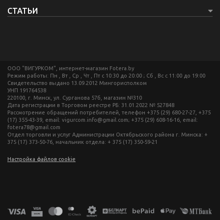
СТАТЬИ
ООО "ВИГУРКОМ", интернет-магазин Fotera.by
Режим работы: Пн , Вт , Ср , Чт , Пт c 10:30 до 20:00 ; Сб , Вс c 11:00 до 19:00
Свидетельство выдано 13.09.2012 Мингорисполком
УНП 191764538
220100, г. Минск, ул. Сурганова 57б, магазин №310
Дата регистрации в Торговом реестре РБ: 31.01.2022 № 527848
Рассмотрение обращений потребителей, телефон +375 (29) 680-27-27, +375
(17) 355-43-39, email: vigurcom.info@gmail.com; +375 (29) 608-16-16, email:
fotera78@gmail.com
Отдел торговли и услуг Администрации Октябрьского района г. Минска: +
375 (17) 373-50-76, начальник отдела: + 375 (17) 350-59-21
Настройка файлов cookie