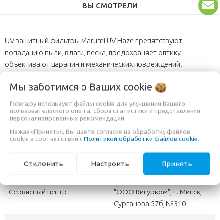
ВЫ СМОТРЕЛИ
UV защитный фильтры Marumi UV Haze препятствуют
попаданию пыли, влаги, песка, предохраняет оптику
объектива от царапин и механических повреждений.
Высококачественное ультрафиолетовое покрытие
Мы заботимся о Ваших
cookie
фотофильтров Marumi UV Haze позволяет при сильном
солнечном свете делать качественные снимки, что особенно
fotera.by использует файлы cookie для улучшения Вашего
актуально на море, на горных склонах, а так же и на открытых
пользовательского опыта, сбора статистики и представления
персонализированных рекомендаций.
пространствах.
Нажав «Принять», Вы даете согласие на обработку файлов
cookie в соответствии с
Политикой обработки файлов cookie
.
ДОПОЛНИТЕЛЬНАЯ ИНФОРМАЦИЯ
Отклонить
Настроить
Принять
Страна-производитель
Япония
Сервисный центр
"OOO Вигурком", г. Минск,
Сурганова 57б, №310